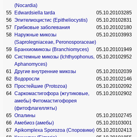
(Nocardia)
55
Edwardsiella tarda
05.10.2010
3285
56
Эпителиоцистис (Epitheliocystis)
05.10.2010
2831
57
Грибковые заболевания
05.10.2010
2180
58
Наружные микозы
05.10.2010
3993
(Saprolegniaceae, Peronosporaceae)
59
Бранхиомикозы (Branchiomyces)
05.10.2010
1949
60
Системные микозы (Ichthyophonus,
05.10.2010
2952
Aphanomyces)
61
Другие внутренние микозы
05.10.2010
2039
62
Водоросли
05.10.2010
2146
63
Простейшие (Protozoa)
05.10.2010
2092
64
Саркомастигофора (жгутиковые,
05.10.2010
2902
амебы) Фитомастигофорея
(фитофлагелляты)
65
Опалины
05.10.2010
2745
66
Амебиоз (амебы)
05.10.2010
3001
67
Apikomplexa Sporozoa (Споровики)
05.10.2010
2413