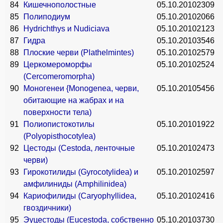
84
Кишечнополостные
05.10.2010
2309
85
Полиподиум
05.10.2010
2066
86
Hydrichthys и Nudiciava
05.10.2010
2123
87
Гидра
05.10.2010
3546
88
Плоские черви (Plathelmintes)
05.10.2010
2579
89
Церкомероморфы
05.10.2010
2524
(Cercomeromorpha)
90
Моногенеи {Monogenea, черви,
05.10.2010
5456
обитающие на жабрах и на
поверхности тела)
91
Полиопистокотилы
05.10.2010
1922
(Polyopisthocotylea)
92
Цестоды (Cestoda, ленточные
05.10.2010
2473
черви)
93
Гирокотилиды (Gyrocotylidea) и
05.10.2010
2597
амфилиниды (Amphilinidea)
94
Кариофилиды (Caryophyllidea,
05.10.2010
2416
гвоздичники)
95
Эуцестоды (Eucestoda, собственно
05.10.2010
3730