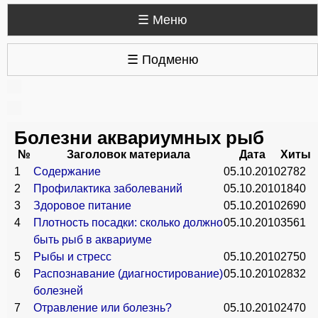
☰ Меню
☰ Подменю
Болезни аквариумных рыб
№
Заголовок материала
Дата
Хиты
1
Содержание
05.10.2010
2782
2
Профилактика заболеваний
05.10.2010
1840
3
Здоровое питание
05.10.2010
2690
4
Плотность посадки: сколько должно
05.10.2010
3561
быть рыб в аквариуме
5
Рыбы и стресс
05.10.2010
2750
6
Распознавание (диагностирование)
05.10.2010
2832
болезней
7
Отравление или болезнь?
05.10.2010
2470