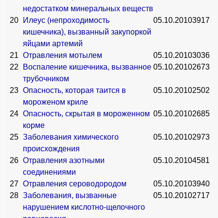
недостатком минеральных веществ
20
Илеус (непроходимость
05.10.2010
3917
кишечника), вызванный закупоркой
яйцами артемий
21
Отравления мотылем
05.10.2010
3036
22
Воспаление кишечника, вызванное
05.10.2010
2673
трубочником
23
Опасность, которая таится в
05.10.2010
2502
мороженом криле
24
Опасность, скрытая в мороженном
05.10.2010
2685
корме
25
Заболевания химического
05.10.2010
2973
происхождения
26
Отравления азотными
05.10.2010
4581
соединениями
27
Отравления сероводородом
05.10.2010
3940
28
Заболевания, вызванные
05.10.2010
2717
нарушением кислотно-щелочного