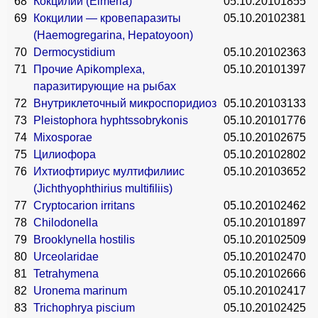
68
Кокцилии (Eimeria)
05.10.2010
1855
69
Кокцилии — кровепаразиты
05.10.2010
2381
(Haemogregarina, Hepatoyoon)
70
Dermocystidium
05.10.2010
2363
71
Прочие Apikomplexa,
05.10.2010
1397
паразитирующие на рыбах
72
Внутриклеточный микроспоридиоз
05.10.2010
3133
73
Pleistophora hyphtssobrykonis
05.10.2010
1776
74
Mixosporae
05.10.2010
2675
75
Цилиофора
05.10.2010
2802
76
Ихтиофтириус мултифилиис
05.10.2010
3652
(Jichthyophthirius multifiliis)
77
Cryptocarion irritans
05.10.2010
2462
78
Chilodonella
05.10.2010
1897
79
Brooklynella hostilis
05.10.2010
2509
80
Urceolaridae
05.10.2010
2470
81
Tetrahymena
05.10.2010
2666
82
Uronema marinum
05.10.2010
2417
83
Trichophrya piscium
05.10.2010
2425