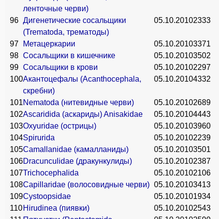
ленточные черви)
96
Дигенетические сосальщики
05.10.2010
2333
(Trematoda, трематоды)
97
Метацеркарии
05.10.2010
3371
98
Сосальщики в кишечнике
05.10.2010
3502
99
Сосальщики в крови
05.10.2010
2297
100
Акантоцефалы (Acanthocephala,
05.10.2010
4332
скребни)
101
Nematoda (нитевидные черви)
05.10.2010
2689
102
Ascaridida (аскариды) Anisakidae
05.10.2010
4443
103
Oxyuridae (острицы)
05.10.2010
3960
104
Spirurida
05.10.2010
2239
105
Camallanidae (камалланиды)
05.10.2010
3501
106
Dracunculidae (дракункулиды)
05.10.2010
2387
107
Trichocephalida
05.10.2010
2106
108
Capillaridae (волосовидные черви)
05.10.2010
3413
109
Cystoopsidae
05.10.2010
1934
110
Hirudinea (пиявки)
05.10.2010
2543