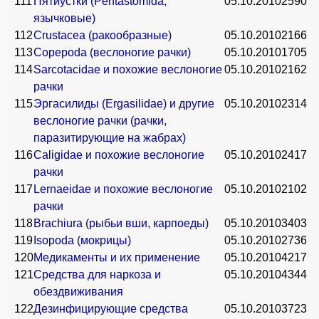
111
Пятиустки (Pentastomida,
05.10.2010
2590
язычковые)
112
Crustacea (ракообразные)
05.10.2010
2166
113
Copepoda (веслоногие рачки)
05.10.2010
1705
114
Sarcotacidae и похожие веслоногие
05.10.2010
2162
рачки
115
Эргасилиды (Ergasilidae) и другие
05.10.2010
2314
веслоногие рачки (рачки,
паразитирующие на жабрах)
116
Caligidae и похожие веслоногие
05.10.2010
2417
рачки
117
Lernaeidae и похожие веслоногие
05.10.2010
2102
рачки
118
Brachiura (рыбьи вши, карпоеды)
05.10.2010
3403
119
Isopoda (мокрицы)
05.10.2010
2736
120
Медикаменты и их применение
05.10.2010
4217
121
Средства для наркоза и
05.10.2010
4344
обездвиживания
122
Дезинфицирующие средства
05.10.2010
3723