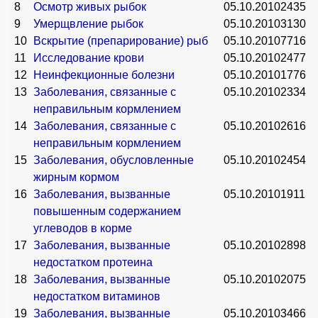
8
Осмотр живых рыбок
05.10.2010
2435
9
Умерщвление рыбок
05.10.2010
3130
10
Вскрытие (препарирование) рыб
05.10.2010
7716
11
Исследование крови
05.10.2010
2477
12
Неинфекционные болезни
05.10.2010
1776
13
Заболевания, связанные с
05.10.2010
2334
неправильным кормлением
14
Заболевания, связанные с
05.10.2010
2616
неправильным кормлением
15
Заболевания, обусловленные
05.10.2010
2454
жирным кормом
16
Заболевания, вызванные
05.10.2010
1911
повышенным содержанием
углеводов в корме
17
Заболевания, вызванные
05.10.2010
2898
недостатком протеина
18
Заболевания, вызванные
05.10.2010
2075
недостатком витаминов
19
Заболевания, вызванные
05.10.2010
3466