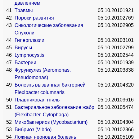
давлением
41
Травмы
05.10.2010
1921
42
Пороки развития
05.10.2010
2769
43
Онкологические заболевания
05.10.2010
2905
Опухоли
44
Гиперплазии
05.10.2010
3101
45
Вирусы
05.10.2010
2799
46
Lymphocystis
05.10.2010
2544
47
Бактерии
05.10.2010
1939
48
Фурункулез (Aeromonas,
05.10.2010
3838
Pseudomonas)
49
Болезнь вызванная бактерией
05.10.2010
4320
Flexibacter columnaris
50
Плавниковая гниль
05.10.2010
3616
51
Бактериальное заболевание жабр
05.10.2010
5474
(Flexibacter, Cytophaga)
52
Микобактериоз (Mycobacterium)
05.10.2010
4304
53
Вибриоз (Vibrio)
05.10.2010
2866
54
Ложная неоновая болезнь
05.10.2010
5109