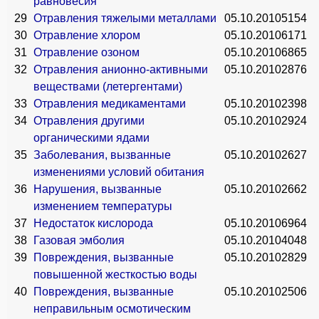
равновесия
29
Отравления тяжелыми металлами
05.10.2010
5154
30
Отравление хлором
05.10.2010
6171
31
Отравление озоном
05.10.2010
6865
32
Отравления анионно-активными
05.10.2010
2876
веществами (летергентами)
33
Отравления медикаментами
05.10.2010
2398
34
Отравления другими
05.10.2010
2924
органическими ядами
35
Заболевания, вызванные
05.10.2010
2627
изменениями условий обитания
36
Нарушения, вызванные
05.10.2010
2662
изменением температуры
37
Недостаток кислорода
05.10.2010
6964
38
Газовая эмболия
05.10.2010
4048
39
Повреждения, вызванные
05.10.2010
2829
повышенной жесткостью воды
40
Повреждения, вызванные
05.10.2010
2506
неправильным осмотическим