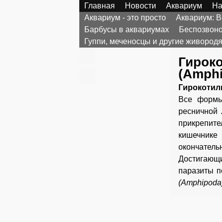
Главная
Новости
Аквариум
На
Аквариум - это просто
Аквариум: 
Барбусы в аквариумах
Беспозвоно
Гуппи, меченосцы и другие живоро
Гироко
(Amphi
Гирокоти
Все формы
ресничной 
прикрепите
кишечнике
окончатель
Достигаю
паразиты п
(Amphipoda