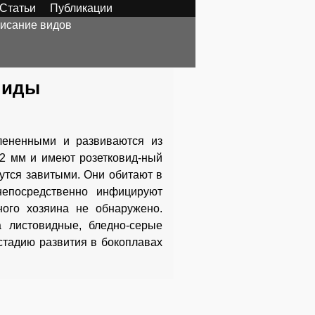
Статьи
Публикации
исание видов
ниды
лененными и развиваются из
12 мм и имеют розетковид-ный
жутся завитыми. Они обитают в
непосредственно инфицируют
ного хозяина не обнаружено.
а листовидные, бледно-серые
стадию развития в бокоплавах