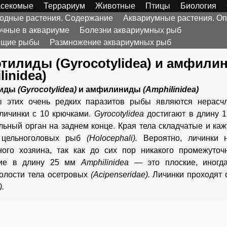
секомые
Террариум
Животные
Птицы
Биология
Водные растения. Содержание
Аквариумные растения. Оп
чные в аквариуме
Болезни аквариумных рыб
дящие рыбы
Размножение аквариумных рыб
тилиды (Gyrocotylidea) и амфили
linidea)
лиды
(Gyrocotylidea)
и амфилиниды
(Amphilinidea)
 этих очень редких паразитов рыбы являются нерасч
личинки с 10 крючками.
Gyrocotylidea
достигают в длину 
льный орган на заднем конце. Края тела складчатые и ка
 цельноголовых рыб
(Holocephali).
Вероятно, личинки 
ного хозяина, так как до сих пор никакого промежуточ
щие в длину 25 мм
Amphilinidea
— это плоские, иногд
олости тела осетровых
(Acipenseridae).
Личинки проходят 
).