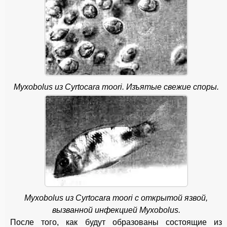
Myxobolus из Cyrtocara moori. Изъятые свежие споры.
Myxobolus из Cyrtocara moori с открытой язвой,
вызванной инфекцией Myxobolus.
После того, как будут образованы состоящие из