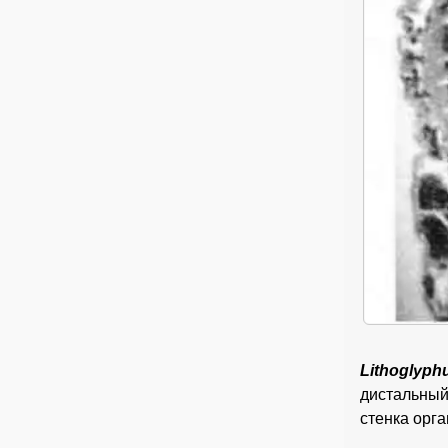
Lithoglyph
дистальный
стенка орг