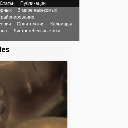
Статьи
Публикации
ерных
В мире насекомых
 районирование
еории
Орнитология
Кальмары
тных
Листостебельные мхи
des