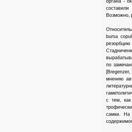
органа - о
составили
Возможно, 
Относитель
bursa copu
резорбцию 
Стадничен
вырабатыва
по замечан
[Bregenzer
мнению ав
литературн
гаметолити
с тем, ка
трофически
самки. На
содержимог