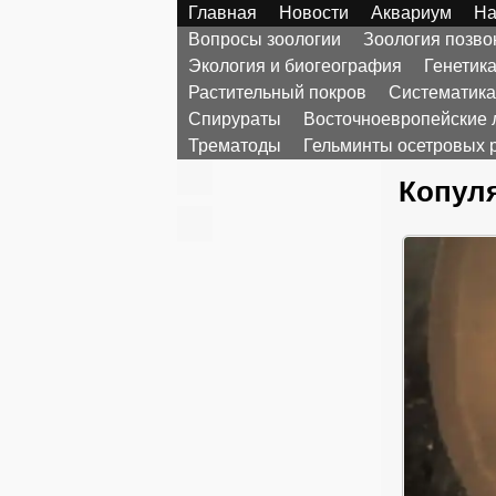
Главная
Новости
Аквариум
На
Вопросы зоологии
Зоология позв
Экология и биогеография
Генетик
Растительный покров
Систематика
Спирураты
Восточноевропейские 
Трематоды
Гельминты осетровых 
Копуля