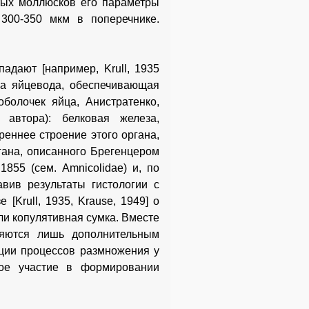
ытых моллюсков его параметры
 300-350 мкм в поперечнике.
адают [например, Krull, 1935
леза яйцевода, обеспечивающая
болочек яйца, Анистратенко,
 автора): белковая железа,
еннее строение этого органа,
ргана, описанного Брегенцером
1855 (сем. Amnicolidae) и, по
вив результаты гистологии с
[Krull, 1935, Krause, 1949] о
ли копулятивная сумка. Вместе
ляются лишь дополнительным
яции процессов размножения у
мое участие в формировании