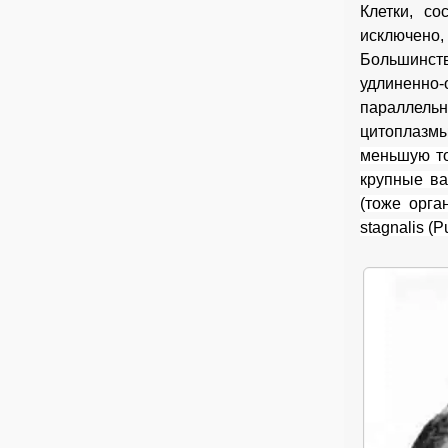
Клетки, с
исключено,
Большинств
удлиненно-
параллельн
цитоплазмы
меньшую то
крупные ва
(тоже орга
stagnalis (