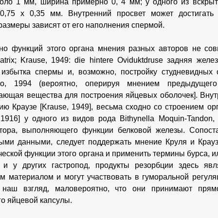
коло 1 мм, ширина примерно 0, 4 мм; у одного из вскр
 0,75 х 0,35 мм. Внутренний просвет может достигать
размеры зависят от его наполнения спермой.
но функций этого органа мнения разных авторов не совп
latrix; Krause, 1949: die hintere Oviduktdruse задняя же
избытка спермы и, возможно, постройку студневидных о
ко, 1994 (вероятно, оперируя мнением предыдущего
ющая вещества для построения яйцевых оболочек]. Внутр
ию Краузе [Krause, 1949], весьма сходно со строением о
, 1916] у одного из видов рода Bithynella Moquin-Tandon, 
тора, выполняющего функции белковой железы. Сопоста
ыми данными, следует поддержать мнение Круля и Краузе 
ческой функции этого органа и применить термины бурса, и
к и у других гастропод, продукты резорбции здесь яв
м материалом и могут участвовать в гуморальной регул
 наш взгляд, маловероятно, что они принимают пря
о яйцевой капсулы.