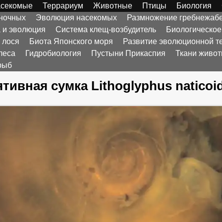
секомые
Террариум
Животные
Птицы
Биология
оночных
Эволюция насекомых
Размножение гребнежаб
а и эволюция
Система клещ-возбудитель
Биологическое
 лося
Биота Японского моря
Развитие эволюционной т
леса
Гидробиология
Пустыни Прикаспия
Ткани живо
рыб
тивная сумка Lithoglyphus naticoi