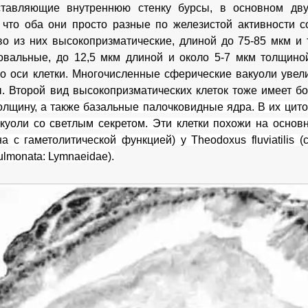
оставляющие внутреннюю стенку бурсы, в основном дв
 что оба они просто разные по железистой активности со
о из них высокопризматические, длиной до 75-85 мкм и
овальные, до 12,5 мкм длиной и около 5-7 мкм толщино
о оси клетки. Многочисленные сферические вакуоли увел
. Второй вид высокопризматических клеток тоже имеет 
лщину, а также базальные палочковидные ядра. В их цит
куоли со светлым секретом. Эти клетки похожи на основн
на с гаметолитической функцией) у Theodoxus fluviatilis 
Pulmonata: Lymnaeidae).