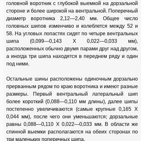
головной воротник с глубокой выемкой на дорзальной
стороне и более широкой на вентральной. Поперечный
диаметр воротника 2,12—2,40 мм. Общее число
головных шипов изменчиво и колеблется между 52 и
58. На угловых лопастях сидят по четыре вентральных
шипа (0,099—0,143 X 0,022—0,033 мм),
расположенных обычно двумя парами друг над другом,
а иногда три шипа находятся в переднем ряду и один
под ними.
Остальные шины расположены одиночным дорзально
прерванным рядом по краю воротника и имеют разные
размеры. Первый вентральный латеральный шип
более короткий (0,088—0,110 мм длины), далее шипы
постепенно увеличиваются (самые крупные 0,165 X
0,044 мм), после чего они уменьшаются; дорзальные
равны 0,088—0,110 X 0,022—0,033 мм. В области же
спинной выемки располагаются на обеих сторонах по
три маленьких поперечных шипа.