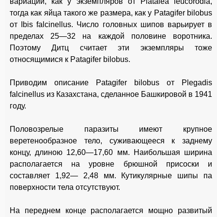
вариации, как у экземпляров от Platalea leucorodia,
тогда как яйца такого же размера, как у Patagifer bilobus
от Ibis falcinellus. Число головных шипов варьирует в
пределах 25—32 на каждой половине воротника.
Поэтому Дитц считает эти экземпляры тоже
относящимися к Patagifer bilobus.
Приводим описание Patagifer bilobus от Plegadis
falcinellus из Казахстана, сделанное Башкировой в 1941
году.
Половозрелые паразиты имеют крупное
веретенообразное тело, суживающееся к заднему
концу, длиною 12,60—17,60 мм. Наибольшая ширина
располагается на уровне брюшной присоски и
составляет 1,92— 2,48 мм. Кутикулярные шипы па
поверхности тела отсутствуют.
На переднем конце располагается мощно развитый