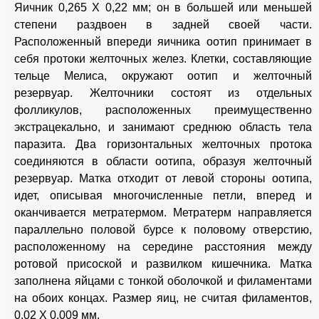
Яичник 0,265 X 0,22 мм; он в большей или меньшей
степени раздвоен в задней своей части.
Расположенный впереди яичника оотип принимает в
себя протоки желточных желез. Клетки, составляющие
тельце Мелиса, окружают оотип и желточный
резервуар. Желточники состоят из отдельных
фолликулов, расположенных преимущественно
экстрацекально, и занимают среднюю область тела
паразита. Два горизонтальных желточных протока
соединяются в области оотипа, образуя желточный
резервуар. Матка отходит от левой стороны оотипа,
идет, описывая многочисленные петли, вперед и
оканчивается метратермом. Метратерм направляется
параллельно половой бурсе к половому отверстию,
расположенному на середине расстояния между
ротовой присоской и развилком кишечника. Матка
заполнена яйцами с тонкой оболочкой и филаментами
на обоих концах. Размер яиц, не считая филаментов,
0,02 X 0,009 мм.