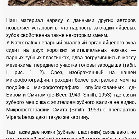
Наш материал наряду с данными других авторов
позволяет установить, что парность закладки яйцевых
зубов свойственна также некоторым змеям.
У Natrix natrix непарный эмалевый орган яйцевого зуба
сидит на двух коротких эпителиальных ножках —
парных зубных пластинках, едва погрузившись в массу
мезенхимы переднего участка головы зародыша (табл.
I, рис. 1, 2). Срез, изображенный на нашей
микрофотографии, проходит более рострально, чем на
подобных микрофотографиях, опубликованных де-
Биром и Смитом (de-Beer, 1949; Smith, 1953), где связи
зубного мешочка с эпителием зубного валика не видно.
Микрофотографии Смита (Smith, 1953) с препаратов
Vipera berus дают такую же картину.
Там также две ножки (зубные пластинки) связывают, но