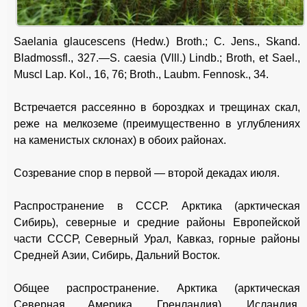
Saelania glaucescens (Hedw.) Broth.; С. Jens., Skand.
Bladmossfl., 327.—S. caesia (Vlll.) Lindb.; Broth, et Sael.,
Muscl Lap. Kol., 16, 76; Broth., Laubm. Fennosk., 34.
Встречается рассеянно в бороздках и трещинах скал,
реже на мелкоземе (преимущественно в углублениях
на каменистых склонах) в обоих районах.
Созревание спор в первой — второй декадах июля.
Распространение в СССР. Арктика (арктическая
Сибирь), северные и средние районы Европейской
части СССР, Северный Урал, Кавказ, горные районы
Средней Азии, Сибирь, Дальний Восток.
Общее распространение. Арктика (арктическая
Северная Америка, Гренландия), Исландия,