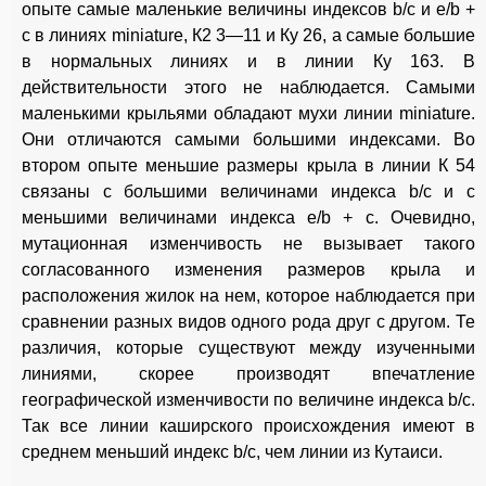
опыте самые маленькие величины индексов b/c и e/b +
c в линиях miniature, К2 3—11 и Ку 26, а самые большие
в нормальных линиях и в линии Ку 163. В
действительности этого не наблюдается. Самыми
маленькими крыльями обладают мухи линии miniature.
Они отличаются самыми большими индексами. Во
втором опыте меньшие размеры крыла в линии К 54
связаны с большими величинами индекса b/c и с
меньшими величинами индекса e/b + c. Очевидно,
мутационная изменчивость не вызывает такого
согласованного из
менения размеров крыла и
расположения жилок на нем, которое наблюдается при
сравнении разных видов одного рода друг с другом. Те
различия, которые существуют между изученными
линиями, скорее производят впечатление
географической изменчивости по величине индекса b/c.
Так все линии каширского происхождения имеют в
среднем меньший индекс b/c, чем линии из Кутаиси.