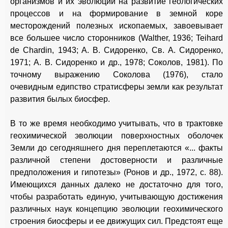
организмов и их эволюции на развитие геологических
процессов и на формирование в земной коре
месторождений полезных ископаемых, завоевывает
все большее число сторонников (Walther, 1936; Teihard
de Chardin, 1943; A. В. Сидоренко, Св. А. Сидоренко,
1971; А. В. Сидоренко и др., 1978; Соколов, 1981). По
точному выражению Соколова (1976), стало
очевидным едипство стратисферы земли как результат
развития былых биосфер.
В то же время необходимо учитывать, что в трактовке
геохимической эволюции поверхностных оболочек
Земли до сегодняшнего дня переплетаются «... факты
различной степени достоверности и различные
предположения и гипотезы» (Ронов и др., 1972, с. 88).
Имеющихся данных далеко не достаточно для того,
чтобы разработать единую, учитывающую достижения
различных наук концепцию эволюции геохимического
строения биосферы и ее движущих сил. Предстоят еще