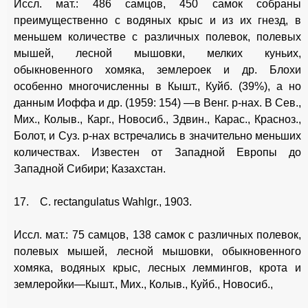
Иссл. мат.: 486 самцов, 450 самок собраны
преимущественно с водяных крыс и из их гнезд, в
меньшем количестве с различных полевок, полевых
мышей, лесной мышовки, мелких куньих,
обыкновенного хомяка, землероек и др. Блохи
особенно многочисленны в Кышт., Куйб. (39%), а но
данным Иоффа и др. (1959: 154) —в Венг. р-нах. В Сев.,
Мих., Колыв., Карг., Новосиб., Здвин., Карас., Красноз.,
Болот, и Суз. р-нах встречались в значительно меньших
количествах. Известен от Западной Европы до
Западной Сибири; Казахстан.
17. С. rectangulatus Wahlgr., 1903.
Иссл. мат.: 75 самцов, 138 самок с различных полевок,
полевых мышей, лесной мышовки, обыкновенного
хомяка, водяных крыс, лесных леммингов, крота и
землеройки—Кышт., Мих., Колыв., Куйб., Новосиб.,