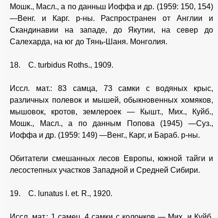
Мошк., Масл., а по данньш Иоффа и др. (1959: 150, 154)
—Венг. и Карг. р-ны. Распространен от Англии и
Скандинавии на западе, до Якутии, на север до
Салехарда, на юг до Тянь-Шаня. Монголия.
18. С. turbidus Roths., 1909.
Иссл. мат.: 83 самца, 73 самки с водяных крыс,
различных полевок и мышей, обыкновенных хомяков,
мышовок, кротов, землероек — Кышт., Мих., Куйб.,
Мошк., Масл., а по данным Попова (1945) —Суз.,
Иоффа и др. (1959: 149) —Венг., Карг, и Бараб. р-ны.
Обитатели смешанных лесов Европы, южной тайги и
лесостепных участков Западной и Средней Сибири.
19. С. lunatus I. et. R., 1920.
Иссл. мат.: 1 самец, 4 самки с колонков — Мих. и Куйб.