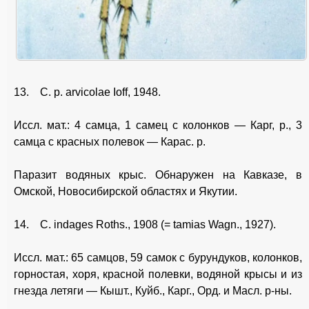
13. С. p. arvicolae Ioff, 1948.
Иссл. мат.: 4 самца, 1 самец с колонков — Карг, р., 3
самца с красных полевок — Карас. р.
Паразит водяных крыс. Обнаружен на Кавказе, в
Омской, Новосибирской областях и Якутии.
14. С. indages Roths., 1908 (= tamias Wagn., 1927).
Иссл. мат.: 65 самцов, 59 самок с бурундуков, колонков,
горностая, хоря, красной полевки, водяной крысы и из
гнезда летяги — Кышт., Куйб., Карг., Орд. и Масл. р-ны.