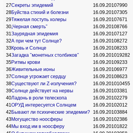
27
Секреты эпидемий
16.09.2010
7990
28
Буйства стихий и болезни
16.09.2010
7305
29
Тяжелая поступь холеры
16.09.2010
7671
30
„Черная смерть"
16.09.2010
8766
31
Заурядная эпидемия
16.09.2010
7127
32
А при чем тут Солнце?
16.09.2010
8272
33
Кровь и Солнце
16.09.2010
8233
34
Загадка "монетных столбиков"
16.09.2010
19282
35
Ритмы крови
16.09.2010
9233
36
Живительные ионы
16.09.2010
6977
37
Солнце угрожает сердцу
16.09.2010
8623
38
Существуют ли Z-излучения?
16.09.2010
10455
39
Солнце действует на нервы
16.09.2010
3381
40
Ладонь в роли телескопа
16.09.2010
2279
41
ОРУД интересуется Солнцем
16.09.2010
2012
42
Бывают ли психические эпидемии?
16.09.2010
3884
43
Могущество ноосферы
16.09.2010
2386
44
Мы вход им в ноосферу
16.09.2010
1822