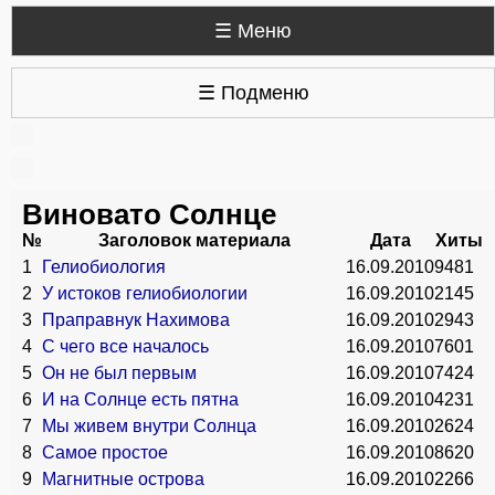
☰ Меню
☰ Подменю
Виновато Солнце
№
Заголовок материала
Дата
Хиты
1
Гелиобиология
16.09.2010
9481
2
У истоков гелиобиологии
16.09.2010
2145
3
Праправнук Нахимова
16.09.2010
2943
4
С чего все началось
16.09.2010
7601
5
Он не был первым
16.09.2010
7424
6
И на Солнце есть пятна
16.09.2010
4231
7
Мы живем внутри Солнца
16.09.2010
2624
8
Самое простое
16.09.2010
8620
9
Магнитные острова
16.09.2010
2266