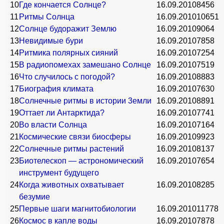
10
Где кончается Солнце?
16.09.2010
8456
11
Ритмы Солнца
16.09.2010
10651
12
Солнце будоражит Землю
16.09.2010
9064
13
Невидимые бури
16.09.2010
7858
14
Ритмика полярных сияний
16.09.2010
7254
15
В радиопомехах замешано Солнце
16.09.2010
7519
16
Что случилось с погодой?
16.09.2010
8883
17
Биография климата
16.09.2010
7630
18
Солнечные ритмы в истории 3емли
16.09.2010
8891
19
Оттает ли Антарктида?
16.09.2010
7741
20
Во власти Солнца
16.09.2010
7164
21
Космические связи биосферы
16.09.2010
9923
22
Солнечные ритмы растений
16.09.2010
8137
23
Биотелескоп — астрономический
16.09.2010
7654
инструмент будущего
24
Когда животных охватывает
16.09.2010
8285
безумие
25
Первые шаги магнитобиологии
16.09.2010
11778
26
Космос в капле воды
16.09.2010
7878