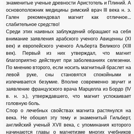
знаменитые ученые древности Аристотель и Плиний. А
основоположник медицины римский врач III века н. э.
Гален рекомендовал магнит как отличное...
слабительное средство!
Среди этих наивных заблуждений обращают на себя
внимание заявления арабского ученого Авиценны (XI
век) и европейского ученого Альберта Великого (XIII
век). Первый из них утверждал, что магнит
благоприятно действует при заболеваниях селезенки.
По мнению второго, если носить магнитный браслет на
левой руке, сны становятся спокойными и
излечивается безумие. Вполне современно звучит и
заявление французского врача Марцелла из Бордо (IV
в. н. э.), утверждавшего, что магнит успокаивает
головную боль.
Спор о лечебных свойствах магнита растянулся на
века. Не обошел эту тему и знаменитый Гильберт,
английский ученый XVII века, с упоминания которого
начинаются главы о магнетизме многих учебников