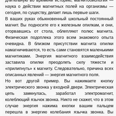
длительную во времени историю, магнитобиология —
наука о действии магнитных полей на организмы —
сегодня, по существу, делает лишь первые шаги.
В ваших руках обыкновенный школьный постоянный
магнит. Вы подносите его к железным опилкам, и они,
оторвавшись от стола, облепляют полюс магнита.
Физическая подоплека этого всем знакомого опыта
очевидна. В близком присутствии магнита опилки
намагничиваются, то есть сами становятся маленькими
магнитиками. Энергия магнитного взаимодействия
заставила опилки преодолеть силу тяжести и
«прилипнуть» к магниту. Следовательно, причина всех
описанных явлений — энергия магнитного поля.
Но вот другой пример. Вы нажимаете кнопку
электрического звонка у входной двери. Электрическая
цепь замкнулась, заработал электромагнит,
колеблющий язычок звонка. Никто не скажет, что в этом
случае энергия нажима кнопки вашим пальцем
перешла в энергию колебания язычка звонка. Вы