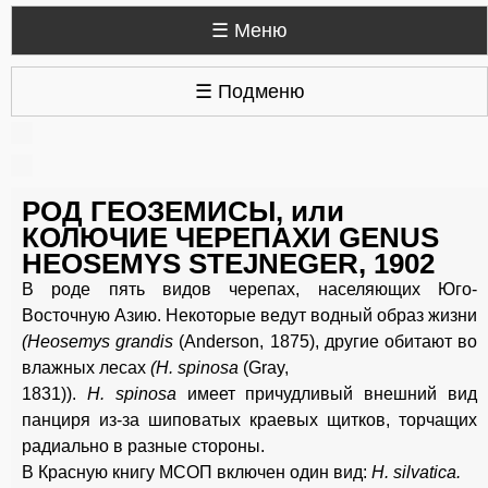
☰ Меню
☰ Подменю
РОД ГЕОЗЕМИСЫ, или
КОЛЮЧИЕ ЧЕРЕПАХИ GENUS
HEOSEMYS STEJNEGER, 1902
В роде пять видов черепах, населяющих Юго-
Восточную Азию. Некоторые ведут водный образ жизни
(Heosemys grandis
(Anderson, 1875), другие обитают во
влажных лесах
(Н. spinosa
(Gray,
1831)).
H. spinosa
имеет причудливый внешний вид
панциря из-за шиповатых краевых щитков, торчащих
радиально в разные стороны.
В Красную книгу МСОП включен один вид:
Н. silvatica.