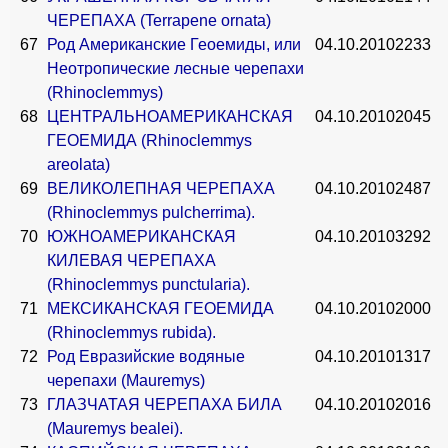
ЧЕРЕПАХА (Terrapene ornata)
67
Род Американские Геоемиды, или
04.10.2010
2233
Неотропические лесные черепахи
(Rhinoclemmys)
68
ЦЕНТРАЛЬНОАМЕРИКАНСКАЯ
04.10.2010
2045
ГЕОЕМИДА (Rhinoclemmys
areolata)
69
ВЕЛИКОЛЕПНАЯ ЧЕРЕПАХА
04.10.2010
2487
(Rhinoclemmys pulcherrima).
70
ЮЖНОАМЕРИКАНСКАЯ
04.10.2010
3292
КИЛЕВАЯ ЧЕРЕПАХА
(Rhinoclemmys punctularia).
71
МЕКСИКАНСКАЯ ГЕОЕМИДА
04.10.2010
2000
(Rhinoclemmys rubida).
72
Род Евразийские водяные
04.10.2010
1317
черепахи (Mauremys)
73
ГЛАЗЧАТАЯ ЧЕРЕПАХА БИЛА
04.10.2010
2016
(Mauremys bealei).