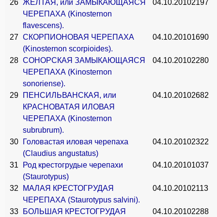
26
ЖЕЛТАЯ, или ЗАМЫКАЮЩАЯСЯ
04.10.2010
2197
ЧЕРЕПАХА (Kinosternon
flavescens).
27
СКОРПИОНОВАЯ ЧЕРЕПАХА
04.10.2010
1690
(Kinosternon scorpioides).
28
СОНОРСКАЯ ЗАМЫКАЮЩАЯСЯ
04.10.2010
2280
ЧЕРЕПАХА (Kinosternon
sonoriense).
29
ПЕНСИЛЬВАНСКАЯ, или
04.10.2010
2682
КРАСНОВАТАЯ ИЛОВАЯ
ЧЕРЕПАХА (Kinosternon
subrubrum).
30
Головастая иловая черепаха
04.10.2010
2322
(Claudius angustatus)
31
Род крестогрудые черепахи
04.10.2010
1037
(Staurotypus)
32
МАЛАЯ КРЕСТОГРУДАЯ
04.10.2010
2113
ЧЕРЕПАХА (Staurotypus salvini).
33
БОЛЬШАЯ КРЕСТОГРУДАЯ
04.10.2010
2288