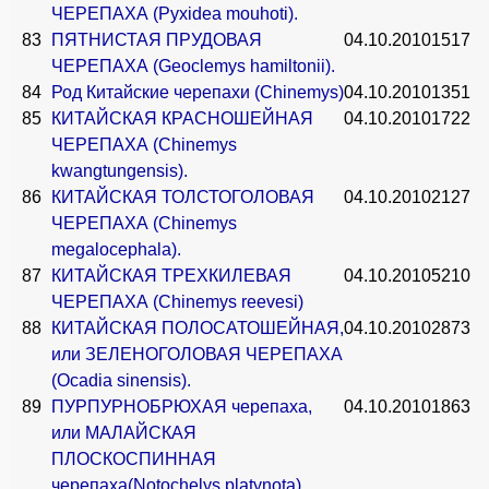
ЧЕРЕПАХА (Pyxidea mouhoti).
83
ПЯТНИСТАЯ ПРУДОВАЯ
04.10.2010
1517
ЧЕРЕПАХА (Geoclemys hamiltonii).
84
Род Китайские черепахи (Chinemys)
04.10.2010
1351
85
КИТАЙСКАЯ КРАСНОШЕЙНАЯ
04.10.2010
1722
ЧЕРЕПАХА (Chinemys
kwangtungensis).
86
КИТАЙСКАЯ ТОЛСТОГОЛОВАЯ
04.10.2010
2127
ЧЕРЕПАХА (Chinemys
megalocephala).
87
КИТАЙСКАЯ ТРЕХКИЛЕВАЯ
04.10.2010
5210
ЧЕРЕПАХА (Chinemys reevesi)
88
КИТАЙСКАЯ ПОЛОСАТОШЕЙНАЯ,
04.10.2010
2873
или ЗЕЛЕНОГОЛОВАЯ ЧЕРЕПАХА
(Ocadia sinensis).
89
ПУРПУРНОБРЮХАЯ черепаха,
04.10.2010
1863
или МАЛАЙСКАЯ
ПЛОСКОСПИННАЯ
черепаха(Notochelys platynota).