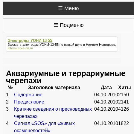
☰ Меню
☰ Подменю
Электроды УОНИ-13-55
Заказать
электроды УОНИ-13-55
по низкой цене в Нижнем Новгороде.
intersvarka-nn.ru
Аквариумные и террариумные
черепахи
№
Заголовок материала
Дата
Хиты
1
Содержание
04.10.2010
2150
2
Предисловие
04.10.2010
2141
3
Краткие сведения о пресноводных
04.10.2010
4126
черепахах
4
Сигнал «SOS» для «живых
04.10.2010
1822
окаменелостей»