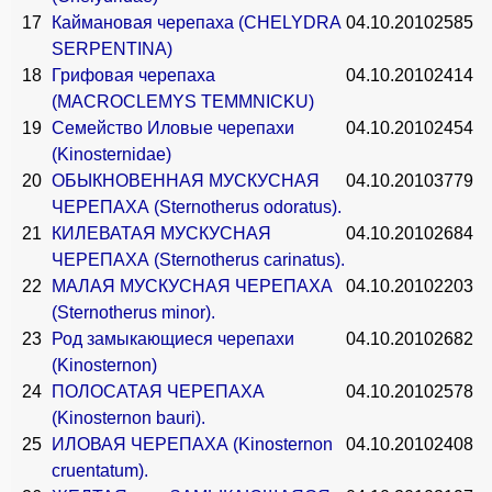
17
Каймановая черепаха (CHELYDRA
04.10.2010
2585
SERPENTINA)
18
Грифовая черепаха
04.10.2010
2414
(MACROCLEMYS TEMMNICKU)
19
Семейство Иловые черепахи
04.10.2010
2454
(Kinosternidae)
20
ОБЫКНОВЕННАЯ МУСКУСНАЯ
04.10.2010
3779
ЧЕРЕПАХА (Sternotherus odoratus).
21
КИЛЕВАТАЯ МУСКУСНАЯ
04.10.2010
2684
ЧЕРЕПАХА (Sternotherus carinatus).
22
МАЛАЯ МУСКУСНАЯ ЧЕРЕПАХА
04.10.2010
2203
(Sternotherus minor).
23
Род замыкающиеся черепахи
04.10.2010
2682
(Kinosternon)
24
ПОЛОСАТАЯ ЧЕРЕПАХА
04.10.2010
2578
(Kinosternon bauri).
25
ИЛОВАЯ ЧЕРЕПАХА (Kinosternon
04.10.2010
2408
cruentatum).