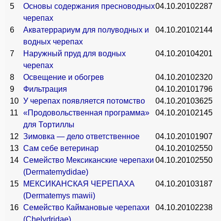
5
Основы содержания пресноводных
04.10.2010
2287
черепах
6
Акватеррариум для полуводных и
04.10.2010
2144
водных черепах
7
Наружный пруд для водных
04.10.2010
4201
черепах
8
Освещение и обогрев
04.10.2010
2320
9
Фильтрация
04.10.2010
1796
10
У черепах появляется потомство
04.10.2010
3625
11
«Продовольственная программа»
04.10.2010
2145
для Тортиллы
12
Зимовка — дело ответственное
04.10.2010
1907
13
Сам себе ветеринар
04.10.2010
2550
14
Семейство Мексиканские черепахи
04.10.2010
2550
(Dermatemydidae)
15
МЕКСИКАНСКАЯ ЧЕРЕПАХА
04.10.2010
3187
(Dermatemys mawii)
16
Семейство Каймановые черепахи
04.10.2010
2238
(Chelydridae)