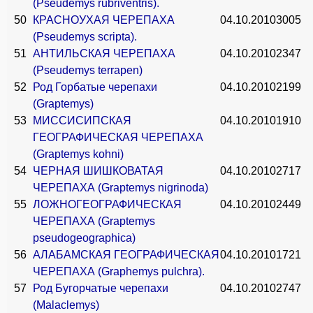
(Pseudemys rubriventris).
50
КРАСНОУХАЯ ЧЕРЕПАХА
04.10.2010
3005
(Pseudemys scripta).
51
АНТИЛЬСКАЯ ЧЕРЕПАХА
04.10.2010
2347
(Pseudemys terrapen)
52
Род Горбатые черепахи
04.10.2010
2199
(Graptemys)
53
МИССИСИПСКАЯ
04.10.2010
1910
ГЕОГРАФИЧЕСКАЯ ЧЕРЕПАХА
(Graptemys kohni)
54
ЧЕРНАЯ ШИШКОВАТАЯ
04.10.2010
2717
ЧЕРЕПАХА (Graptemys nigrinoda)
55
ЛОЖНОГЕОГРАФИЧЕСКАЯ
04.10.2010
2449
ЧЕРЕПАХА (Graptemys
pseudogeographica)
56
АЛАБАМСКАЯ ГЕОГРАФИЧЕСКАЯ
04.10.2010
1721
ЧЕРЕПАХА (Graphemys pulchra).
57
Род Бугорчатые черепахи
04.10.2010
2747
(Malaclemys)