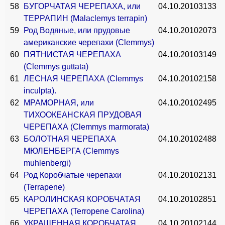
58
БУГОРЧАТАЯ ЧЕРЕПАХА, или
04.10.2010
3133
ТЕРРАПИН (Malaclemys terrapin)
59
Род Водяные, или прудовые
04.10.2010
2073
американские черепахи (Clemmys)
60
ПЯТНИСТАЯ ЧЕРЕПАХА
04.10.2010
3149
(Clemmys guttata)
61
ЛЕСНАЯ ЧЕРЕПАХА (Clemmys
04.10.2010
2158
inculpta).
62
МРАМОРНАЯ, или
04.10.2010
2495
ТИХООКЕАНСКАЯ ПРУДОВАЯ
ЧЕРЕПАХА (Clemmys marmorata)
63
БОЛОТНАЯ ЧЕРЕПАХА
04.10.2010
2488
МЮЛЕНБЕРГА (Clemmys
muhlenbergi)
64
Род Коробчатые черепахи
04.10.2010
2131
(Terrapene)
65
КАРОЛИНСКАЯ КОРОБЧАТАЯ
04.10.2010
2851
ЧЕРЕПАХА (Terropene Carolina)
66
УКРАШЕННАЯ КОРОБЧАТАЯ
04.10.2010
2144