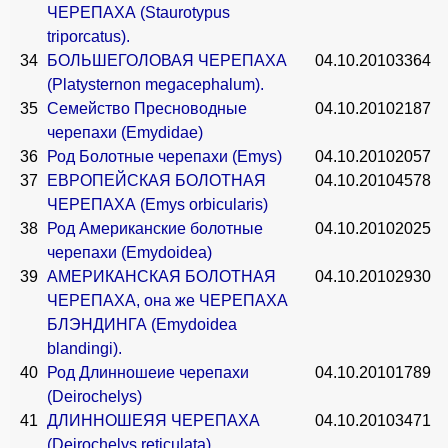
ЧЕРЕПАХА (Staurotypus
triporcatus).
34
БОЛЬШЕГОЛОВАЯ ЧЕРЕПАХА
04.10.2010
3364
(Platysternon megacephalum).
35
Семейство Пресноводные
04.10.2010
2187
черепахи (Emydidae)
36
Род Болотные черепахи (Emys)
04.10.2010
2057
37
ЕВРОПЕЙСКАЯ БОЛОТНАЯ
04.10.2010
4578
ЧЕРЕПАХА (Emys orbicularis)
38
Род Американские болотные
04.10.2010
2025
черепахи (Emydoidea)
39
АМЕРИКАНСКАЯ БОЛОТНАЯ
04.10.2010
2930
ЧЕРЕПАХА, она же ЧЕРЕПАХА
БЛЭНДИНГА (Emydoidea
blandingi).
40
Род Длинношеие черепахи
04.10.2010
1789
(Deirochelys)
41
ДЛИННОШЕЯЯ ЧЕРЕПАХА
04.10.2010
3471
(Deirochelys reticulata).