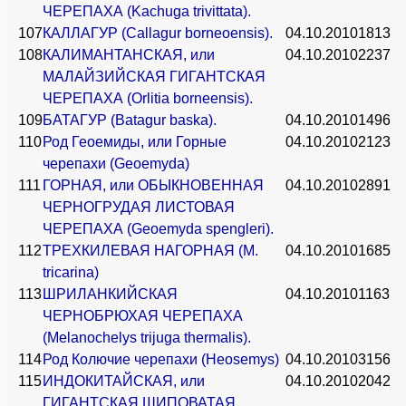
ЧЕРЕПАХА (Kachuga trivittata).
107
КАЛЛАГУР (Callagur borneoensis).
04.10.2010
1813
108
КАЛИМАНТАНСКАЯ, или
04.10.2010
2237
МАЛАЙЗИЙСКАЯ ГИГАНТСКАЯ
ЧЕРЕПАХА (Orlitia borneensis).
109
БАТАГУР (Batagur baska).
04.10.2010
1496
110
Род Геоемиды, или Горные
04.10.2010
2123
черепахи (Geoemyda)
111
ГОРНАЯ, или ОБЫКНОВЕННАЯ
04.10.2010
2891
ЧЕРНОГРУДАЯ ЛИСТОВАЯ
ЧЕРЕПАХА (Geoemyda spengleri).
112
ТРЕХКИЛЕВАЯ НАГОРНАЯ (М.
04.10.2010
1685
tricarina)
113
ШРИЛАНКИЙСКАЯ
04.10.2010
1163
ЧЕРНОБРЮХАЯ ЧЕРЕПАХА
(Melanochelys trijuga thermalis).
114
Род Колючие черепахи (Heosemys)
04.10.2010
3156
115
ИНДОКИТАЙСКАЯ, или
04.10.2010
2042
ГИГАНТСКАЯ ШИПОВАТАЯ