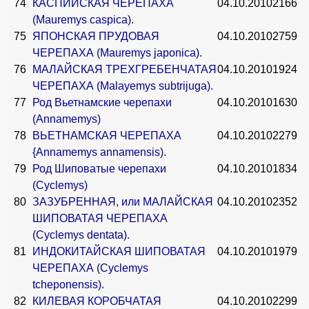
74
КАСПИЙСКАЯ ЧЕРЕПАХА
04.10.2010
2166
(Mauremys caspica).
75
ЯПОНСКАЯ ПРУДОВАЯ
04.10.2010
2759
ЧЕРЕПАХА (Mauremys japonica).
76
МАЛАЙСКАЯ ТРЕХГРЕБЕНЧАТАЯ
04.10.2010
1924
ЧЕРЕПАХА (Malayemys subtrijuga).
77
Род Вьетнамские черепахи
04.10.2010
1630
(Annamemys)
78
ВЬЕТНАМСКАЯ ЧЕРЕПАХА
04.10.2010
2279
{Annamemys annamensis).
79
Род Шиповатые черепахи
04.10.2010
1834
(Cyclemys)
80
ЗАЗУБРЕННАЯ, или МАЛАЙСКАЯ
04.10.2010
2352
ШИПОВАТАЯ ЧЕРЕПАХА
(Cyclemys dentata).
81
ИНДОКИТАЙСКАЯ ШИПОВАТАЯ
04.10.2010
1979
ЧЕРЕПАХА (Cyclemys
tcheponensis).
82
КИЛЕВАЯ КОРОБЧАТАЯ
04.10.2010
2299