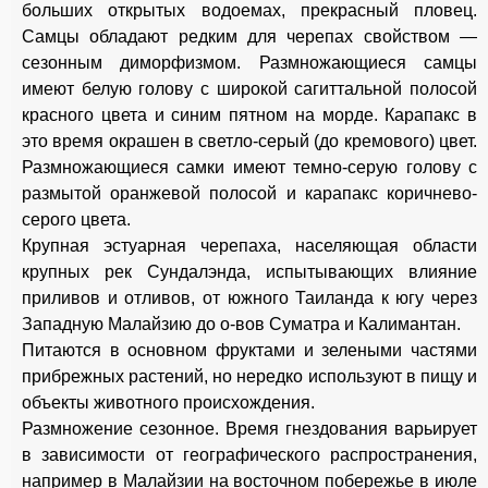
больших открытых водоемах, прекрасный пловец.
Самцы обладают редким для черепах свойством —
сезонным диморфизмом. Размножающиеся самцы
имеют белую голову с широкой сагиттальной полосой
красного цвета и синим пятном на морде. Карапакс в
это время окрашен в светло-серый (до кремового) цвет.
Размножающиеся самки имеют темно-серую голову с
размытой оранжевой полосой и карапакс коричнево-
серого цвета.
Крупная эстуарная черепаха, населяющая области
крупных рек Сундалэнда, испытывающих влияние
приливов и отливов, от южного Таиланда к югу через
Западную Малайзию до о-вов Суматра и Калимантан.
Питаются в основном фруктами и зелеными частями
прибрежных растений, но нередко используют в пищу и
объекты животного происхождения.
Размножение сезонное. Время гнездования варьирует
в зависимости от географического распространения,
например в Малайзии на восточном побережье в июле