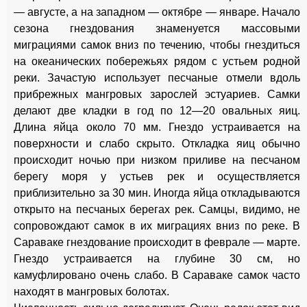
— августе, а на западном — октябре — январе. Начало
сезона гнездования знаменуется массовыми
миграциями самок вниз по течению, чтобы гнездиться
на океанических побережьях рядом с устьем родной
реки. Зачастую использует песчаные отмели вдоль
прибрежных мангровых зарослей эстуариев. Самки
делают две кладки в год по 12—20 овальных яиц.
Длина яйца около 70 мм. Гнездо устраивается на
поверхности и слабо скрыто. Откладка яиц обычно
происходит ночью при низком приливе на песчаном
берегу моря у устьев рек и осуществляется
приблизительно за 30 мин. Иногда яйца откладываются
открыто на песчаных берегах рек. Самцы, видимо, не
сопровождают самок в их миграциях вниз по реке. В
Сараваке гнездование происходит в феврале — марте.
Гнездо устраивается на глубине 30 см, но
камуфлировано очень слабо. В Сараваке самок часто
находят в мангровых болотах.