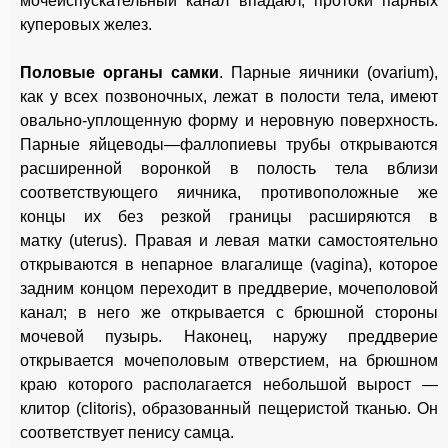
мочеиспускательный канал впадают, протоки парных
куперовых желез.
Половые органы самки
. Парные яичники (ovarium),
как у всех позвоночных, лежат в полости тела, имеют
овально-уплощенную форму и неровную поверхность.
Парные яйцеводы—фаллопиевы трубы открываются
расширенной воронкой в полость тела вблизи
соответствующего яичника, противоположные же
концы их без резкой границы расширяются в
матку
(uterus). Правая и левая матки самостоятельно
открываются в непарное влагалище (vagina), которое
задним концом переходит в преддверие, мочеполовой
канал; в него же открывается с брюшной стороны
мочевой пузырь. Наконец, наружу преддверие
открывается мочеполовым отверстием, на брюшном
краю которого располагается небольшой вырост —
клитор (clitoris), образованный пещеристой тканью. Он
соответствует пенису самца.