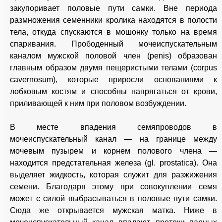
закупоривает половые пути самки. Вне периода
размножения семенники кролика находятся в полости
тела, откуда спускаются в мошонку только на время
спаривания. Прободенный мочеиспускательным
каналом мужской половой член (penis) образован
главным образом двумя пещеристыми телами (corpus
caverno
sum), которые приросли основаниями к
лобковым костям и способны напрягаться от крови,
приливающей к ним при половом возбуждении.
В месте впадения семяпроводов в
мочеиспускательный канал — на границе между
мочевым пузырем и корнем полового члена —
находится предстательная железа (gl. prostatica). Она
выделяет жидкость, которая служит для разжижения
семени. Благодаря этому при совокуплении семя
может с силой выбрасываться в половые пути самки.
Сюда же открывается мужская матка. Ниже в