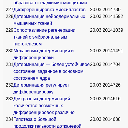
образован «гладкими» миоцитами
227
Дифференцировка миосипластов
20.03.2014
730
228
Детерминация нейродермальных
20.03.2014
1592
мышечных тканей
229
Сопоставление регенерации
20.03.2014
1039
тканей с эмбриональным
гистогенезом
230
Механизмы детерминации и
20.03.2014
1451
дифференцировки
231
Детерминация — более устойчивое
20.03.2014
704
состояние, заданное в основном
состоянием ядра
232
Детерминация регулирует
20.03.2014
726
дифференцировку
233
Для разных детерминаций
20.03.2014
616
количество возможных
дифференцировок различно
234
Гипотеза о большой
20.03.2014
638
продолжительности дотканевой