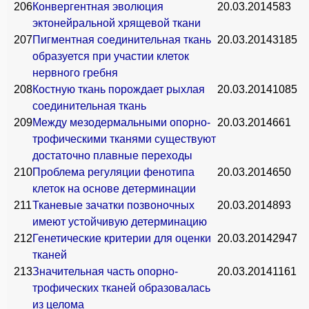
206
Конвергентная эволюция
20.03.2014
583
эктонейральной хрящевой ткани
207
Пигментная соединительная ткань
20.03.2014
3185
образуется при участии клеток
нервного гребня
208
Костную ткань порождает рыхлая
20.03.2014
1085
соединительная ткань
209
Между мезодермальными опорно-
20.03.2014
661
трофическими тканями существуют
достаточно плавные переходы
210
Проблема регуляции фенотипа
20.03.2014
650
клеток на основе детерминации
211
Тканевые зачатки позвоночных
20.03.2014
893
имеют устойчивую детерминацию
212
Генетические критерии для оценки
20.03.2014
2947
тканей
213
Значительная часть опорно-
20.03.2014
1161
трофических тканей образовалась
из целома