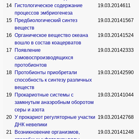
14
Гистологическое содержание
19.03.2014
611
процессов эмбриогенеза
15
Предбиологический синтез
19.03.2014
1567
веществ
16
Органическое вещество океана
19.03.2014
1524
вошло в состав коацерватов
17
Появление
19.03.2014
2333
самовоспроизводящихся
протобионтов
18
Протобионты приобретали
19.03.2014
2590
способность к синтезу различных
веществ
19
Прокариотные системы с
19.03.2014
1044
замкнутым анаэробным оборотом
серы и азота
20
У прокариот регуляторные участки
19.03.2014
2768
ДНК невелики
21
Возникновение организмов,
19.03.2014
1248