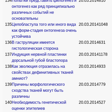
134
Попытки представить филогенез и
20.03.2014
810
онтогенез как ряд принципиально
различных событий не
основательны
135
Целобластула того или иного вида
20.03.2014
1048
как форм-стадия онтогенеза очень
устойчива
136
В гаструляции имеется
20.03.2014
631
гистологическая сторона
137
Индукция нервной пластинки
20.03.2014
1178
дорсальной губой бластопора
138
Как эволюция отразилась на
20.03.2014
933
свойствах дефинитивных тканей
амниот?
139
Причины морфологического
20.03.2014
779
сходства тканей могут быть
различны
140
Необходимость генетической
20.03.2014
527
оценки эпителиев