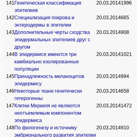
141
Генетическая классификация
20.03.2014
1996
эпителиев
142
Специализация покрова и
20.03.2014
665
энтеродермы в эпителии
143
Дополнительные черты сходства
20.03.2014
908
эпидермальных эпителиев друг с
другом
144
В эпидермисе имеются три
20.03.2014
1021
камбиально изолированные
популяции
145
Принадлежность меланоцитов
20.03.2014
994
эпидермису
146
Некоторые ткани генетически
20.03.2014
658
гетерогенны
147
Клетки Меркеля не являются
20.03.2014
1472
неотъемлемым компонентом
эпидермиса
148
По филогенезу и источнику
20.03.2014
910
эмбрионального развития эпителии