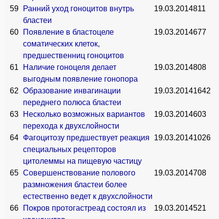
59
Ранний уход гоноцитов внутрь
19.03.2014
811
бластеи
60
Появление в бластоцеле
19.03.2014
677
соматических клеток,
предшественниц гоноцитов
61
Наличие гоноцеля делает
19.03.2014
808
выгодным появление гонопора
62
Образование инвагинации
19.03.2014
1642
переднего полюса бластеи
63
Несколько возможных вариантов
19.03.2014
603
перехода к двухслойности
64
Фагоцитозу предшествует реакция
19.03.2014
1026
специальных рецепторов
цитолеммы на пищевую частицу
65
Совершенствование полового
19.03.2014
708
размножения бластеи более
естественно ведет к двухслойности
66
Покров протогастреад состоял из
19.03.2014
521