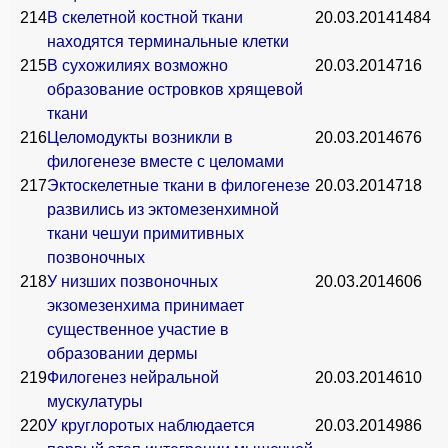
214
В скелетной костной ткани
20.03.2014
1484
находятся терминальные клетки
215
В сухожилиях возможно
20.03.2014
716
образование островков хрящевой
ткани
216
Целомодукты возникли в
20.03.2014
676
филогенезе вместе с целомами
217
Эктоскелетные ткани в филогенезе
20.03.2014
718
развились из эктомезенхимной
ткани чешуи примитивных
позвоночных
218
У низших позвоночных
20.03.2014
606
экзомезенхима принимает
существенное участие в
образовании дермы
219
Филогенез нейральной
20.03.2014
610
мускулатуры
220
У круглоротых наблюдается
20.03.2014
986