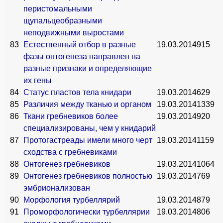
перистомальными
щупальцеобразными
неподвижными выростами
83
Естественный отбор в разные
19.03.2014
915
фазы онтогенеза направлен на
разные признаки и определяющие
их гены
84
Статус пластов тела книдари
19.03.2014
629
85
Различия между тканью и органом
19.03.2014
1339
86
Ткани гребневиков более
19.03.2014
920
специализированы, чем у книдарий
87
Протогастреады имели много черт
19.03.2014
1159
сходства с гребневиками
88
Онтогенез гребневиков
19.03.2014
1064
89
Онтогенез гребневиков полностью
19.03.2014
769
эмбрионализован
90
Морфология турбеллярий
19.03.2014
879
91
Проморфологически турбеллярии
19.03.2014
806