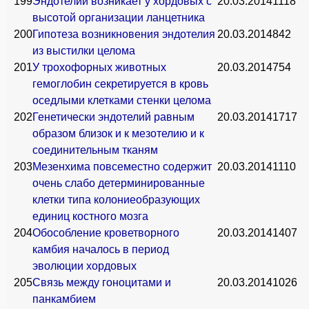
199
Эндотелий возникает у хордовых с
20.03.2014
1118
высотой организации ланцетника
200
Гипотеза возникновения эндотелия
20.03.2014
842
из выстилки целома
201
У трохофорных животных
20.03.2014
754
гемоглобин секретируется в кровь
оседлыми клетками стенки целома
202
Генетически эндотелий равным
20.03.2014
1717
образом близок и к мезотелию и к
соединительным тканям
203
Мезенхима повсеместно содержит
20.03.2014
1110
очень слабо детерминированные
клетки типа колониеобразующих
единиц костного мозга
204
Обособление кроветворного
20.03.2014
1407
камбия началось в период
эволюции хордовых
205
Связь между гоноцитами и
20.03.2014
1026
панкамбием