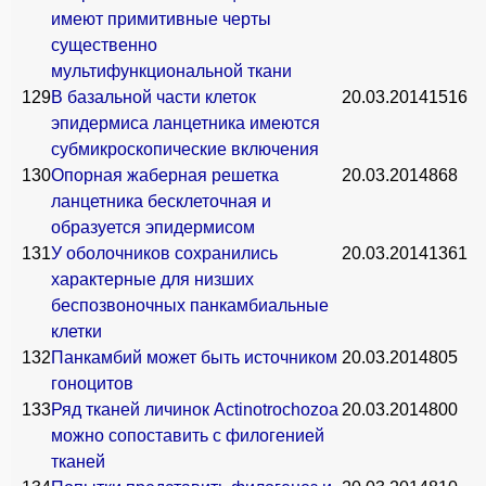
имеют примитивные черты
существенно
мультифункциональной ткани
129
В базальной части клеток
20.03.2014
1516
эпидермиса ланцетника имеются
субмикроскопические включения
130
Опорная жаберная решетка
20.03.2014
868
ланцетника бесклеточная и
образуется эпидермисом
131
У оболочников сохранились
20.03.2014
1361
характерные для низших
беспозвоночных панкамбиальные
клетки
132
Панкамбий может быть источником
20.03.2014
805
гоноцитов
133
Ряд тканей личинок Actinotrochozoa
20.03.2014
800
можно сопоставить с филогенией
тканей