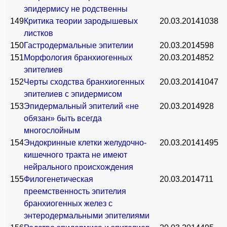
эпидермису не родственны
149
Критика теории зародышевых
20.03.2014
1038
листков
150
Гастродермальные эпителии
20.03.2014
598
151
Морфология бранхиогенных
20.03.2014
852
эпителиев
152
Черты сходства бранхиогенных
20.03.2014
1047
эпителиев с эпидермисом
153
Эпидермальный эпителий «не
20.03.2014
928
обязан» быть всегда
многослойным
154
Эндокринные клетки желудочно-
20.03.2014
1495
кишечного тракта не имеют
нейрального происхождения
155
Филогенетическая
20.03.2014
711
преемственность эпителия
бранхиогенных желез с
энтеродермальными эпителиями