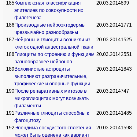
185
Комплексная классификация
20.03.2014
899
эпителиев по совокупности их
филогенеза
186
Производные нейроэктодермы
20.03.2014
1771
чрезвычайно разнообразны
187
Нейроны и глиоциты возникли из
20.03.2014
1525
клеток одной анцестральной ткани
188
Глиоциты по строению и функциям
20.03.2014
2551
разнообразнее нейронов
189
Волокнистые астроциты
20.03.2014
1843
выполняют разграничительные,
трофические и опорные функции
190
После репаративных митозов в
20.03.2014
747
микроглиоцитах могут возникать
филаменты
191
Различные глиоциты способны к
20.03.2014
1485
фагоцитозу
192
Эпендима сосудистого сплетения
20.03.2014
1598
может быть оценена как вариант