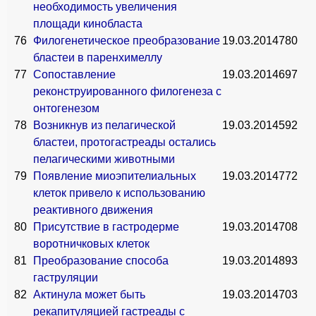
необходимость увеличения
площади кинобласта
76
Филогенетическое преобразование
19.03.2014
780
бластеи в паренхимеллу
77
Сопоставление
19.03.2014
697
реконструированного филогенеза с
онтогенезом
78
Возникнув из пелагической
19.03.2014
592
бластеи, протогастреады остались
пелагическими животными
79
Появление миоэпителиальных
19.03.2014
772
клеток привело к использованию
реактивного движения
80
Присутствие в гастродерме
19.03.2014
708
воротничковых клеток
81
Преобразование способа
19.03.2014
893
гаструляции
82
Актинула может быть
19.03.2014
703
рекапитуляцией гастреады с