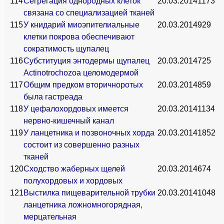
114
Сегрегация однородных клеток
20.03.2014
1173
связана со специализацией тканей
115
У книдарий миоэпителиальные
20.03.2014
929
клетки покрова обеспечивают
сократимость щупалец
116
Субституция энтодермы щупалец
20.03.2014
725
Actinotrochozoa целомодермой
117
Общим предком вторичноротых
20.03.2014
859
была гастреада
118
У цефалохордовых имеется
20.03.2014
1134
нервно-кишечный канал
119
У ланцетника и позвоночных хорда
20.03.2014
1852
состоит из совершенно разных
тканей
120
Сходство жаберных щелей
20.03.2014
674
полухордовых и хордовых
121
Выстилка пищеварительной трубки
20.03.2014
1048
ланцетника ложномногорядная,
мерцательная