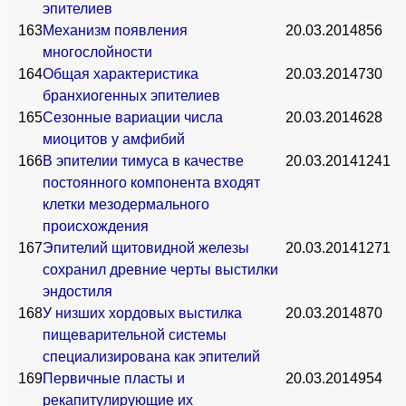
эпителиев
163
Механизм появления
20.03.2014
856
многослойности
164
Общая характеристика
20.03.2014
730
бранхиогенных эпителиев
165
Сезонные вариации числа
20.03.2014
628
миоцитов у амфибий
166
В эпителии тимуса в качестве
20.03.2014
1241
постоянного компонента входят
клетки мезодермального
происхождения
167
Эпителий щитовидной железы
20.03.2014
1271
сохранил древние черты выстилки
эндостиля
168
У низших хордовых выстилка
20.03.2014
870
пищеварительной системы
специализирована как эпителий
169
Первичные пласты и
20.03.2014
954
рекапитулирующие их