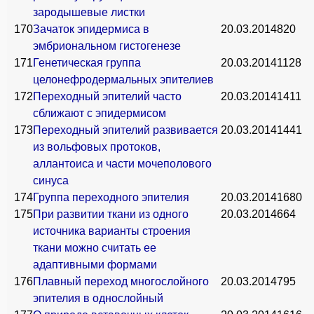
зародышевые листки
170
Зачаток эпидермиса в
20.03.2014
820
эмбриональном гистогенезе
171
Генетическая группа
20.03.2014
1128
целонефродермальных эпителиев
172
Переходный эпителий часто
20.03.2014
1411
сближают с эпидермисом
173
Переходный эпителий развивается
20.03.2014
1441
из вольфовых протоков,
аллантоиса и части мочеполового
синуса
174
Группа переходного эпителия
20.03.2014
1680
175
При развитии ткани из одного
20.03.2014
664
источника варианты строения
ткани можно считать ее
адаптивными формами
176
Плавный переход многослойного
20.03.2014
795
эпителия в однослойный