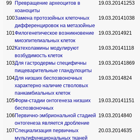
99
Превращение археоцитов в
19.03.2014
1253
хоаноциты
100
Замена протозойных клеточных
19.03.2014
1038
дифференцировок на метазойные
101
Филогенетическое возникновение
19.03.2014
921
миоэпителиальных клеток
102
Катехоламины модулируют
19.03.2014
1118
возбудимость клеток
103
Для гастродермы специфичны
19.03.2014
1869
пищеварительные гландулоциты
104
Для низших беспозвоночных
19.03.2014
824
характерно наличие стволовых
панкамбиальных клеток
105
Форм-стадии онтогенеза низших
19.03.2014
1151
беспозвоночных
106
Первично-эмбриональной стадией
19.03.2014
840
онтогенеза является дробление
107
Специализация первичных
20.03.2014
635
мультифункциональных тканей