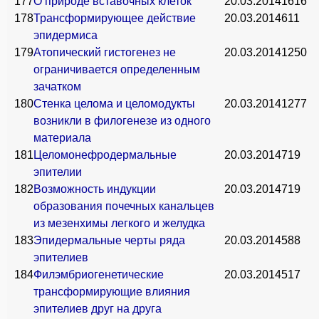
177
О природе вставочных клеток
20.03.2014
1616
178
Трансформирующее действие
20.03.2014
611
эпидермиса
179
Атопический гистогенез не
20.03.2014
1250
ограничивается определенным
зачатком
180
Стенка целома и целомодукты
20.03.2014
1277
возникли в филогенезе из одного
материала
181
Целомонефродермальные
20.03.2014
719
эпителии
182
Возможность индукции
20.03.2014
719
образования почечных канальцев
из мезенхимы легкого и желудка
183
Эпидермальные черты ряда
20.03.2014
588
эпителиев
184
Филэмбриогенетические
20.03.2014
517
трансформирующие влияния
эпителиев друг на друга