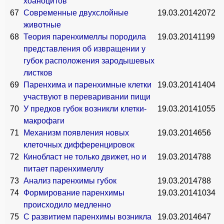
хоаноцитов
67
Современные двухслойные
19.03.2014
2072
животные
68
Теория паренхимеллы породила
19.03.2014
1199
представления об извращении у
губок расположения зародышевых
листков
69
Паренхима и паренхимные клетки
19.03.2014
1404
участвуют в переваривании пищи
70
У предков губок возникли клетки-
19.03.2014
1055
макрофаги
71
Механизм появления новых
19.03.2014
656
клеточных дифференцировок
72
Кинобласт не только движет, но и
19.03.2014
788
питает паренхимеллу
73
Анализ паренхимы губок
19.03.2014
788
74
Формирование паренхимы
19.03.2014
1034
происходило медленно
75
С развитием паренхимы возникла
19.03.2014
647