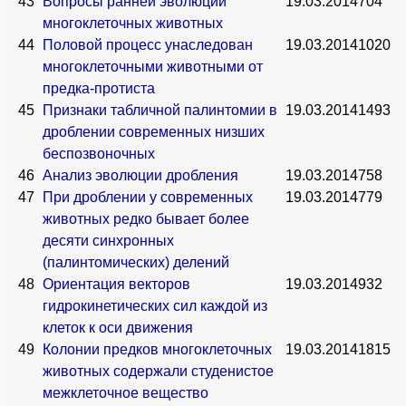
43
Вопросы ранней эволюции
19.03.2014
704
многоклеточных животных
44
Половой процесс унаследован
19.03.2014
1020
многоклеточными животными от
предка-протиста
45
Признаки табличной палинтомии в
19.03.2014
1493
дроблении современных низших
беспозвоночных
46
Анализ эволюции дробления
19.03.2014
758
47
При дроблении у современных
19.03.2014
779
животных редко бывает более
десяти синхронных
(палинтомических) делений
48
Ориентация векторов
19.03.2014
932
гидрокинетических сил каждой из
клеток к оси движения
49
Колонии предков многоклеточных
19.03.2014
1815
животных содержали студенистое
межклеточное вещество