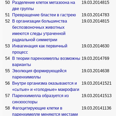
50
Разделение клеток метазоона на
19.03.2014
815
две группы
51
Превращение бластеи в гастрею
19.03.2014
783
52
В организации большинства
19.03.2014
815
беспозвоночных животных
имеются следы утраченной
радиальной симметрии
53
Инвагинация как первичный
19.03.2014
630
процесс
54
В теории паренхимеллы возможны
19.03.2014
769
варианты
55
Эволюция формирующейся
19.03.2014
638
паренхимеллы
56
Внутри организма оказываются и
19.03.2014
1521
«сытые» и «голодные» макрофаги
57
Паренхимелла образуется из
19.03.2014
1513
синзооспоры
58
Фагоцитирующие клетки в
19.03.2014
1136
паренхимелле меняются местами