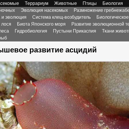
секомые
Террариум
Животные
Птицы
Биология
оночных
Эволюция насекомых
Размножение гребнежаб
а и эволюция
Система клещ-возбудитель
Биологическое
 лося
Биота Японского моря
Развитие эволюционной т
леса
Гидробиология
Пустыни Прикаспия
Ткани живо
рыб
ышевое развитие асцидий