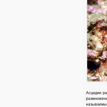
Асцидии ра
размнож
называем