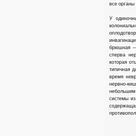
все органы
У одиночн
колониаль
оплодотво
инвагинаци
брюшная — 
сперва нер
которая от
типичная д
время невр
нервно-киш
небольшим
системы из
содержащая
противопол