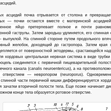
 асцидий.
ых асцидий почка отрывается от столона и превращае
ных — почки остаются вместе с материнской асцидие
ренное яйцо претерпевает полное и почти равном
онной гаструлы. Затем зародыш удлиняется, его спинная 
выпуклой. На спинной стороне путем продольного впяч
вный желобок, доходящий до гастропора. Затем края ж
цепляется от поверхностной эктодермы, срастающейся над
ля хордовых центральная нервная система в виде трубки
оцель соединяется с первичной пищеварительной полост
ечного канала (canalis neuroentericus), а на противополо
 отверстием — невропором (neuroporus). Одновреме
 спинной части первичной кишки дифференцируется хорда
 зачатки вторичной полости тела. Еще позже начинает ди
ожном конце тела образуется ротовое отверстие.