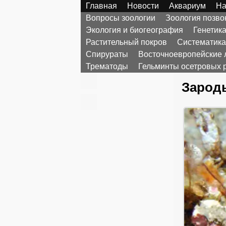
Главная
Новости
Аквариум
На
Вопросы зоологии
Зоология позв
Экология и биогеография
Генетик
Растительный покров
Систематика
Спирураты
Восточноевропейские 
Трематоды
Гельминты осетровых 
Зарод