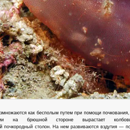
змножаются как бесполым путем при помощи почкования,
ении на брюшной стороне вырастает колбови
ый
почкородный столон. На нем развиваются вздутия — по