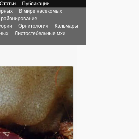
Статьи
Публикации
ерных
В мире насекомых
 районирование
еории
Орнитология
Кальмары
тных
Листостебельные мхи