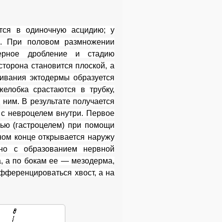
тся в одиночную асцидию; у
й. При половом размножении
ерное дробление и стадию
сторона становится плоской, а
ивания эктодермы образуется
елобка срастаются в трубку,
 ним. В результате получается
 с невроцелем внутри. Первое
ью (гастроцелем) при помощи
жном конце открывается наружу
нно с образованием нервной
, а по бокам ее — мезодерма,
фференцироваться хвост, а на