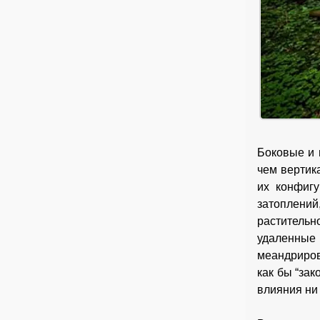
Боковые и 
чем вертик
их конфигу
затоплени
растительн
удаленные
меандриров
как бы “за
влияния ни 