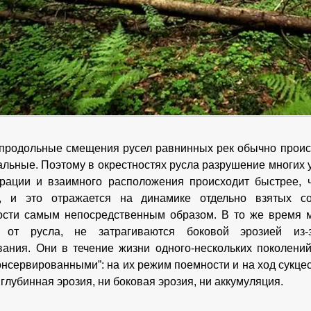
продольные смещения русел равнинных рек обычно происх
альные. Поэтому в окрестностях русла разрушение многих
рации и взаимного расположения происходит быстрее, 
й, и это отражается на динамике отдельно взятых 
ости самым непосредственным образом. В то же время м
 от русла, не затрагиваются боковой эрозией из-
ания. Они в течение жизни одного-нескольких поколени
консервированными”: на их режим поемности и на ход сукце
глубинная эрозия, ни боковая эрозия, ни аккумуляция.