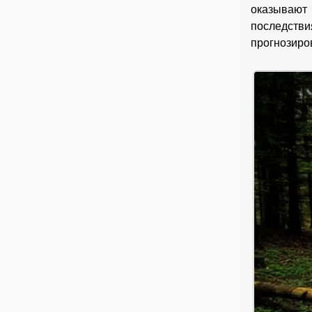
оказывают
последств
прогнозиро