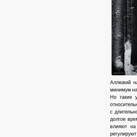
Аллювий на
минимум на 
Но такие 
относитель
с длительн
долгое вре
влияют на
регулируют