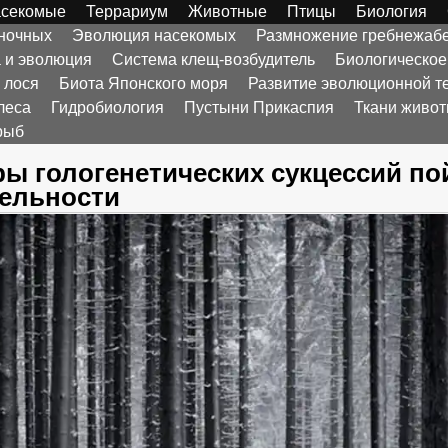
секомые
Террариум
Животные
Птицы
Биология
оночных
Эволюция насекомых
Размножение гребнежаб
а и эволюция
Система клещ-возбудитель
Биологическое
 лося
Биота Японского моря
Развитие эволюционной т
леса
Гидробиология
Пустыни Прикаспия
Ткани живо
рыб
ы гологенетических сукцессий п
тельности