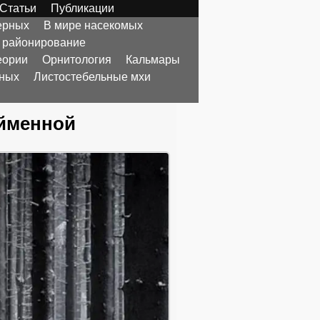
Статьи
Публикации
ерных
В мире насекомых
 районирование
еории
Орнитология
Кальмары
тных
Листостебельные мхи
ойменной