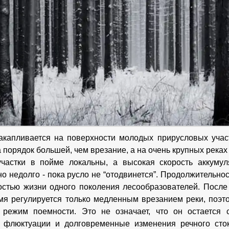
капливается на поверхности молодых прирусловых участ
порядок большей, чем врезание, а на очень крупных реках 
участки в пойме локальны, а высокая скорость аккуму
но недолго - пока русло не “отодвинется”. Продолжительно
остью жизни одного поколения лесообразователей. После
мя регулируется только медленным врезанием реки, поэт
 режим поемности. Это не означает, что он остается 
 флюктуации и долговременные изменения речного сток