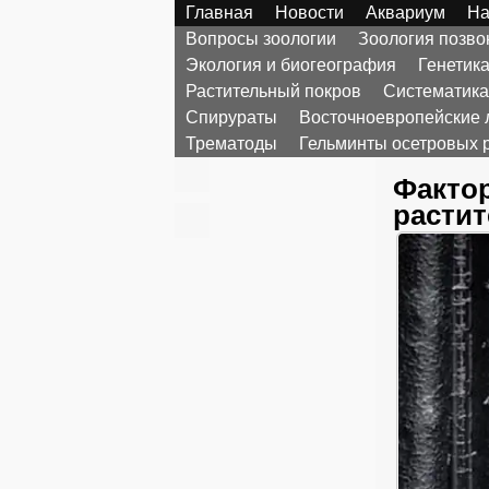
Главная
Новости
Аквариум
На
Вопросы зоологии
Зоология позв
Экология и биогеография
Генетик
Растительный покров
Систематика
Спирураты
Восточноевропейские 
Трематоды
Гельминты осетровых 
Фактор
расти