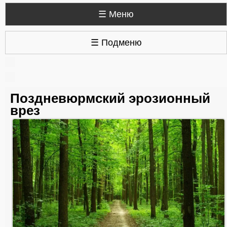
☰ Меню
☰ Подменю
Поздневюрмский эрозионный
врез