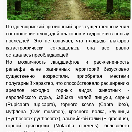
Поздневюрмский эрозионный врез существенно менял
соотношение площадей плакоров и гидросети в пользу
последней. Это не означает, что площадь плакоров
катастрофически сокращалась, она все равно
оставалась преобладающей.
Но мозаичность ландшафтов и расчлененность
рельефа ныне равнинных территорий безусловно
существенно возрастали, приобретая местами
полугарный характер, что способствовало расширению
ареалов исходно горных видов животных -
европейского сурка, байбака, малой пищухи, серны
(Rupicapra rupicapra), горного козла (Capra ibex),
муфлона (Ovis musimon), красного волка, клушицы
(Pyrrhocorax pyrrhocorax), альпийской галки (P. graculus),
горной трясогузки (Motacilla cinereus), белозобого