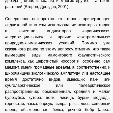
дрозда (Turdus turkuatus) и многих других, - а также
растений (Второв, Дроздов, 2001).
Совершенно некорректно со стороны приверженцев
ледниковой гипотезы использование некоторых видов
в качестве индикаторов «арктических»,
«перигляциальных» и прочих «экстремальных»
природно-климатических условий. Помимо уже
сказанного ранее по этому вопросу, отметим, что такие
вымершие виды мамонтового фаунистического
комплекса, как шерстистый носорог и, особенно, сам
мамонт, имели громадные ареалы, а, соответственно, и
широчайшую экологическую амплитуду. И в настоящее
время достаточно видов, имеющих пан- или
субголарктическое или палеарктическое
распространение: обыкновенная, средняя и малая
бурозубки, кутора, волк, лисица, бурый медведь,
горностай, ласка, барсук, выдра, рысь, лось, северный
олень, обыкновенная белка, речной бобр (ареал