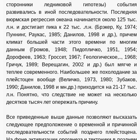
сторонники ледниковой гипотезы) события
развивались в иной последовательности. Последняя
вюрмская регрессия океана начинается около 125 тыс.
л.н. и достигает пика к 22 тыс. .л.н. (Брэкер, Ку, 1974;
Пуннинг, Раукас, 1985; Данилов, 1998 и др.), причем
климат большей части этого времени по многим
данным (Громов, 1948; Пидопличко, 1951, 1954;
Дорофеев, 1963; Гроссет, 1967; Геологическое,.., 1968;
Гричук, 1989; Верещагин, 2002 и др.) был мягче и
теплее современного. Наибольшее же похолодание за
плейстоцен вообще (Величко, 1973, 1980; Зубаков,
1990; Данилов, 1998 и мн.др.) приходится на 21-17 тыс.
л.н. Понятно, что следствие не может на несколько
десятков тысяч лет опережать причину.
Все приведенные выше данные позволяют высказать
следующее предположение о временной и причинной
последовательности событий позднего плейстоцена.
На фоне активизации орогенеза и тектоники в позднем