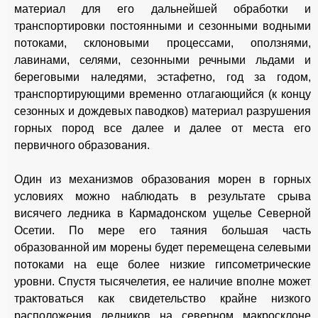
материал для его дальнейшей обработки и
транспортировки постоянными и сезонными водными
потоками, склоновыми процессами, оползнями,
лавинами, селями, сезонными речными льдами и
береговыми наледями, эстафетно, год за годом,
транспортирующими временно отлагающийся (к концу
сезонных и дождевых паводков) материал разрушения
горных пород все далее и далее от места его
первичного образования.
Один из механизмов образования морен в горных
условиях можно наблюдать в результате срыва
висячего ледника в Кармадонском ущелье Северной
Осетии. По мере его таяния большая часть
образованной им морены будет перемещена селевыми
потоками на еще более низкие гипсометрические
уровни. Спустя тысячелетия, ее наличие вполне может
трактоваться как свидетельство крайне низкого
расположения ледников на северном макросклоне