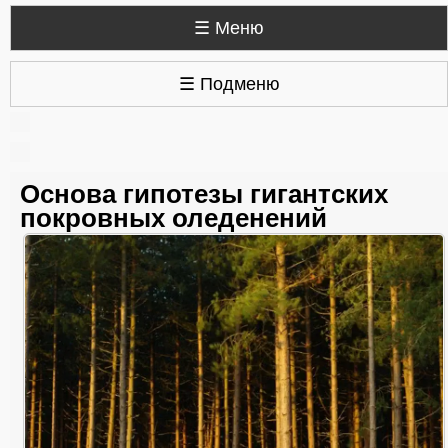
☰ Меню
☰ Подменю
Основа гипотезы гигантских
покровных оледенений