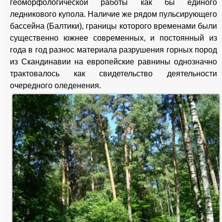
геоморфологической работы как бы единого
ледникового купола. Наличие же рядом пульсирующего
бассейна (Балтики), границы которого временами были
существенно южнее современных, и постоянный из
года в год разнос материала разрушения горных пород
из Скандинавии на европейские равнины однозначно
трактовалось как свидетельство деятельности
очередного оледенения.