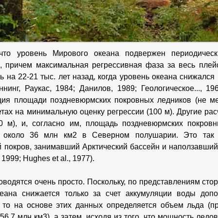
 что уровень Мирового океана подвержен периодичес
, причем максимальная регрессивная фаза за весь плейст
ь на 22-21 тыс. лет назад, когда уровень океана снижался 
ннинг, Раукас, 1984; Данилов, 1989; Геологическое..., 
ция площади поздневюрмских покровных ледников (не ме
етах на минимальную оценку регрессии (100 м). Другие ра
40 м), и, согласно им, площадь поздневюрмских покро
ь около 36 млн км2 в Северном полушарии. Это так
 покров, занимавший Арктический бассейн и наползавший
1999; Hughes et al., 1977).
оводятся очень просто. Поскольку, по представлениям сто
кеана снижается только за счет аккумуляции воды доп
 то на основе этих данных определяется объем льда (п
56,7 млн км3), а затем, исходя из того, что мощность лед