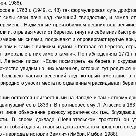
ри, 1988).
осов в 1763 г. (1949, с. 48) так формулировал суть дрифт
 силы свои паче над каменной твердостию, и земля от 
перемены. Надменные преизобилием вешних вод великие
ли и, отрывая части от берегов, тянут на себе вниз быстри
езмерными силами, подрывают и опровергают крутые яры,
и том и сами с виликим шумом. Отставая от берегов, отр
ят вмерзлые в них зимою камни». По наблюдениям 1771 г. 
. Лепехин писал: «Если посмотреть на берега и окружа
ожество увидим на них каменьев, которые тут родиться 
т большею частию весенний лед, который вмерзшие в н
природного уносит места по отдаленным раскидывает берегам
ации остаются неизвестными на Западе и там «отцом» дри
винувший ее в 1833 г. В противовес ему Л. Агассис в 1837
ет иное объяснение разносу эрратических (т.е., блуждаю
ости. В своем докладе (Невшательском трактате) он у
яют собой одно из главных доказательств и прошлого оледе
 - периода в истории Земли» (Имбри, Имбри, 1988).