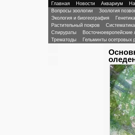
Главная
Новости
Аквариум
На
Вопросы зоологии
Зоология позв
Экология и биогеография
Генетик
Растительный покров
Систематика
Спирураты
Восточноевропейские 
Трематоды
Гельминты осетровых 
Основ
оледе