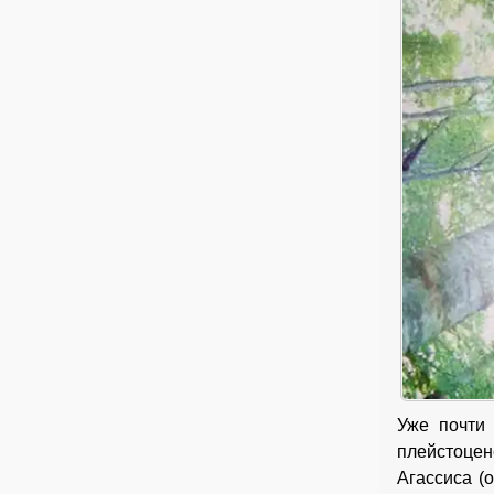
Уже почти
плейстоце
Агассиса (