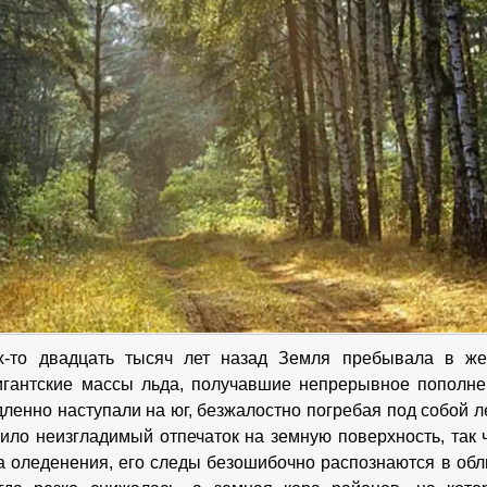
х-то двадцать тысяч лет назад Земля пребывала в жес
игантские массы льда, получавшие непрерывное пополне
дленно наступали на юг, безжалостно погребая под собой л
ило неизгладимый отпечаток на земную поверхность, так ч
а оледенения, его следы безошибочно распознаются в об