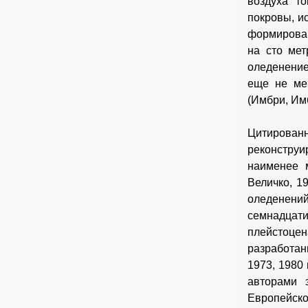
воздуха т
покровы, и
формирован
на сто мет
оледенение
еще не ме
(Имбри, Имб
Цитирован
реконструи
наименее м
Величко, 1
оледенени
семнадцат
плейстоцен
разработан
1973, 1980 
авторами 
Европейско