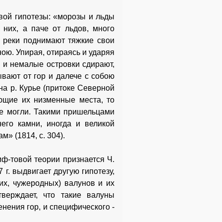
овой гипотезы: «морозы и льды
них, а паче от льдов, много
 реки поднимают тяжкие свои
ною. Упирая, отираясь и ударяя
 и немалые островки сдирают,
ывают от гор и далече с собою
на р. Курье (притоке Северной
ющие их низменные места, то
не могли. Такими пришельцами
его камни, иногда и великой
» (1814, с. 304).
ф-товой теории признается Ч.
 г. выдвигает другую гипотезу,
щих, чужеродных) валунов и их
тверждает, что такие валуны
нения гор, и специфического -