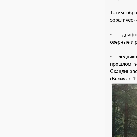
Таким обра
эрратически
• дрифтов
озерные и 
• ледников
прошлом эр
Скандинавс
(Величко, 1