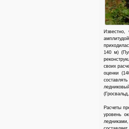
Известно,
амплитудой
приходилас
140 м) (Пу
реконструк
своих расч
оценки (1
составлят
ледниковый
(Гросвальд, 
Расчеты пр
уровень о
ледниками,
составляет 