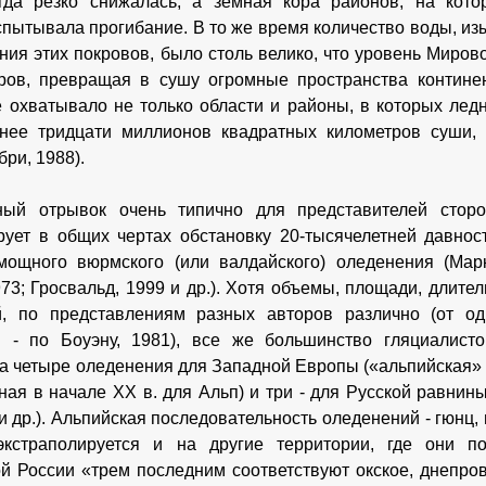
огда резко снижалась, а земная кора районов, на кот
спытывала прогибание. В то же время количество воды, и
ия этих покровов, было столь велико, что уровень Миров
ров, превращая в сушу огромные пространства континен
 охватывало не только области и районы, в которых ледн
нее тридцати миллионов квадратных километров суши, 
ри, 1988).
ный отрывок очень типично для представителей сторо
рует в общих чертах обстановку 20-тысячелетней давност
ощного вюрмского (или валдайского) оледенения (Марко
973; Гросвальд, 1999 и др.). Хотя объемы, площади, длите
й, по представлениям разных авторов различно (от од
и - по Боуэну, 1981), все же большинство гляциалист
а четыре оледенения для Западной Европы («альпийская» 
ная в начале XX в. для Альп) и три - для Русской равнины 
и др.). Альпийская последовательность оледенений - гюнц,
экстраполируется и на другие территории, где они п
й России «трем последним соответствуют окское, днепров