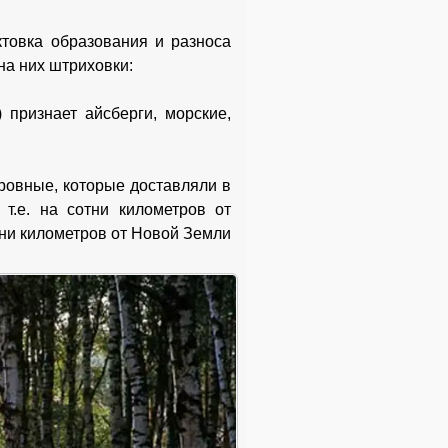
ктовка образования и разноса
на них штриховки:
признает айсберги, морские,
кровные, которые доставляли в
т.е. на сотни километров от
тни километров от Новой Земли