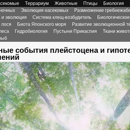
секомые
Террариум
Животные
Птицы
Биология
оночных
Эволюция насекомых
Размножение гребнежаб
а и эволюция
Система клещ-возбудитель
Биологическое
 лося
Биота Японского моря
Развитие эволюционной т
леса
Гидробиология
Пустыни Прикаспия
Ткани живо
рыб
ные события плейстоцена и гипот
нений