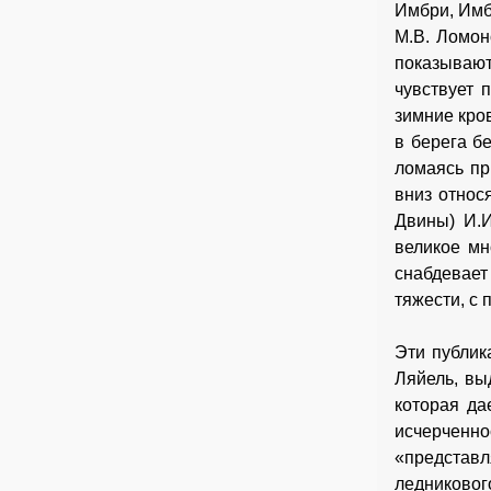
Имбри, Имб
М.В. Ломон
показывают
чувствует 
зимние кров
в берега б
ломаясь пр
вниз относ
Двины) И.И
великое мн
снабдевае
тяжести, с 
Эти публик
Ляйель, выд
которая да
исчерченн
«представл
ледникового