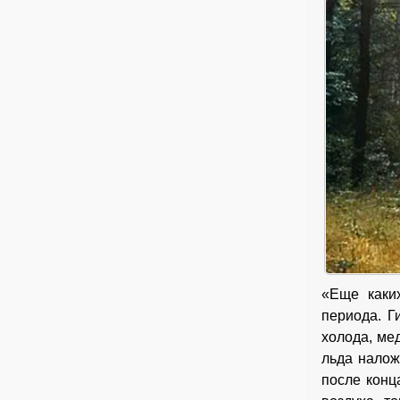
«Еще каки
периода. Г
холода, ме
льда налож
после конц