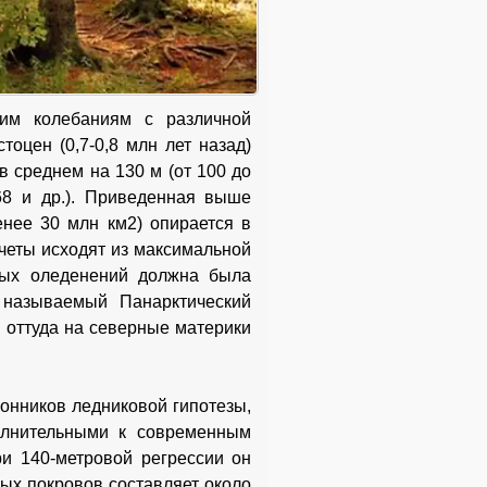
ким колебаниям с различной
оцен (0,7-0,8 млн лет назад)
в среднем на 130 м (от 100 до
1968 и др.). Приведенная выше
нее 30 млн км2) опирается в
счеты исходят из максимальной
вных оледенений должна была
 называемый Панарктический
 оттуда на северные материки
ронников ледниковой гипотезы,
олнительными к современным
ри 140-метровой регрессии он
овых покровов составляет около