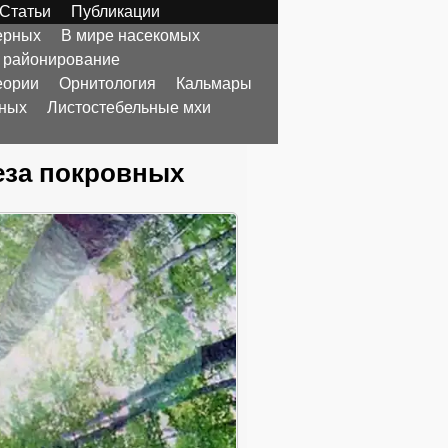
Статьи
Публикации
ерных
В мире насекомых
 районирование
еории
Орнитология
Кальмары
тных
Листостебельные мхи
еза покровных