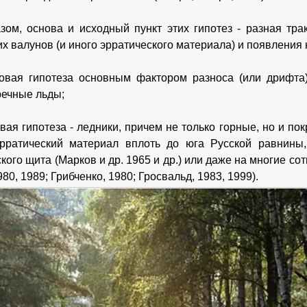
зом, основа и исходный пункт этих гипотез - разная тра
х валунов (и иного эрратического материала) и появления 
ая гипотеза основным фактором разноса (или дрифта) 
речные льды;
ая гипотеза - ледники, причем не только горные, но и по
ратический материал вплоть до юга Русской равнины, 
кого щита (Марков и др. 1965 и др.) или даже на многие со
980, 1989; Грибченко, 1980; Гросвальд, 1983, 1999).