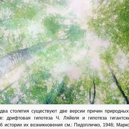
 два столетия существуют две версии причин природны
не: дрифтовая гипотеза Ч. Ляйеля и гипотеза гигантс
об истории их возникновения см.: Пидопличко, 1946; Марков