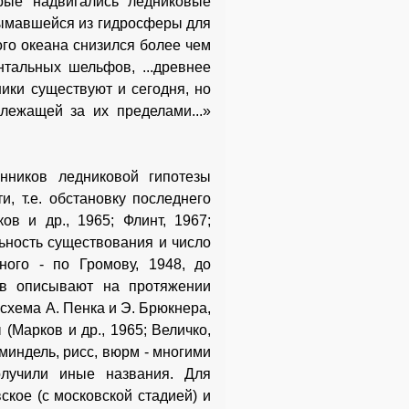
орые надвигались ледниковые
зымавшейся из гидросферы для
ого океана снизился более чем
тальных шельфов, ...древнее
ики существуют и сегодня, но
лежащей за их пределами...»
нников ледниковой гипотезы
и, т.е. обстановку последнего
в и др., 1965; Флинт, 1967;
льность существования и число
ного - по Громову, 1948, до
ов описывают на протяжении
схема А. Пенка и Э. Брюкнера,
(Марков и др., 1965; Величко,
 миндель, рисс, вюрм - многими
олучили иные названия. Для
ское (с московской стадией) и