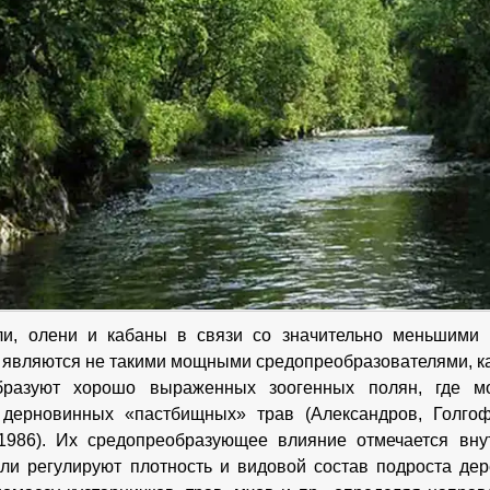
ули, олени и кабаны в связи со значительно меньшими
 являются не такими мощными средопреобразователями, ка
разуют хорошо выраженных зоогенных полян, где мо
дерновинных «пастбищных» трав (Александров, Голгофс
1986). Их средопреобразующее влияние отмечается вну
ули регулируют плотность и видовой состав подроста дер