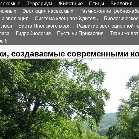
секомые
Террариум
Животные
Птицы
Биология
оночных
Эволюция насекомых
Размножение гребнежаб
а и эволюция
Система клещ-возбудитель
Биологическое
 лося
Биота Японского моря
Развитие эволюционной т
леса
Гидробиология
Пустыни Прикаспия
Ткани живо
рыб
ки, создаваемые современными 