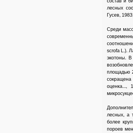
состав и б
лесных соо
Гусев, 1983
Среди мас
современн
соотношени
scrofa L.)
экотоны. 
возобновл
площадью 2
сокращена
оценка...,
микросукце
Дополнител
лесных, а 
более круп
пороев мен