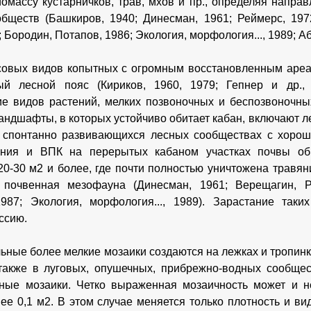
иомассу кустарничков, трав, мхов и пр., определяя напр
бществ (Башкиров, 1940; Динесман, 1961; Реймерс, 197
; Бородин, Потапов, 1986; Экология, морфология..., 1989; А
совых видов копытных с огромным восстановленным аре
ый лесной пояс (Кириков, 1960, 1979; Гепнер и др.,
е видов растений, мелких позвоночных и беспозвоночны
. Ландшафты, в которых устойчиво обитает кабан, включают 
В спонтанно развивающихся лесных сообществах с хоро
ения и ВПК на перерытых кабаном участках почвы об
0-30 м2 и более, где почти полностью уничтожена травян
 почвенная мезофауна (Динесман, 1961; Верещагин, Ру
 1987; Экология, морфология..., 1989). Зарастание так
ссию.
ьные более мелкие мозаики создаются на лежках и тропинк
также в луговых, опушечных, прибрежно-водных сообщес
ные мозаики. Четко выраженная мозаичность может и н
ее 0,1 м2. В этом случае меняется только плотность и ви