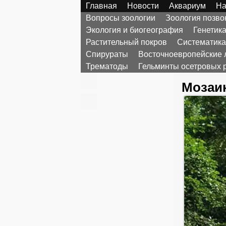
Главная
Новости
Аквариум
На
Вопросы зоологии
Зоология позв
Экология и биогеография
Генетик
Растительный покров
Систематика
Спирураты
Восточноевропейские 
Трематоды
Гельминты осетровых 
Мозаи