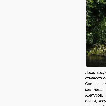
Лоси, кос
стадностью
Они не об
комплексы 
Абатуров, 
олени, кос