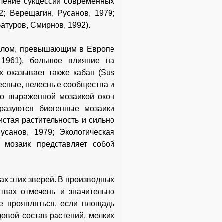
авление сукцессий современных
2; Верещагин, Русанов, 1979;
батуров, Смирнов, 1992).
алом, превышающим в Европе
 1961), большое влияние на
х оказывает также кабан (Sus
лесные, нелесные сообщества и
шо выраженной мозаикой окон
разуются биогенные мозаики
истая растительность и сильно
санов, 1979; Экологическая
их мозаик представляет собой
ах этих зверей. В производных
твах отмечены и значительно
е проявляться, если площадь
довой состав растений, мелких