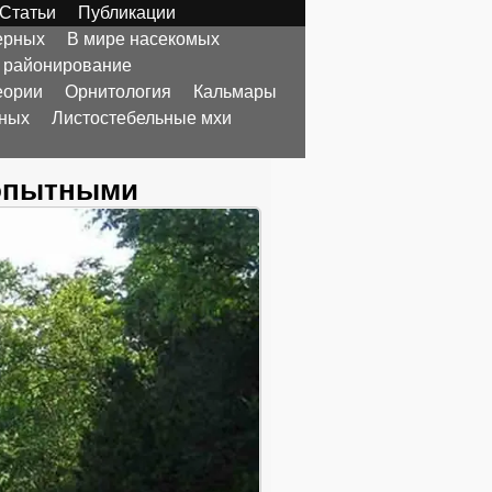
Статьи
Публикации
ерных
В мире насекомых
 районирование
еории
Орнитология
Кальмары
тных
Листостебельные мхи
копытными