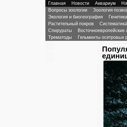
Главная
Новости
Аквариум
На
Вопросы зоологии
Зоология позв
Экология и биогеография
Генетик
Растительный покров
Систематика
Спирураты
Восточноевропейские 
Трематоды
Гельминты осетровых 
Попул
едини