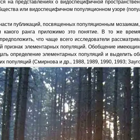
ся на представлениях о видоспецифичной пространствен
бщества или видоспецифичном популяционном узоре (попу
части публикаций, посвященных популяционным мозаикам, 
м какого ранга приложимо это понятие. В то же время
предположить, что чаще всего исследователи рассматри
й признак элементарных популяций. Обобщение имеющихс
дать определение элементарных популяций и выделить о
их популяций (Смирнова и др., 1988, 1989, 1990, 1993; Зауго