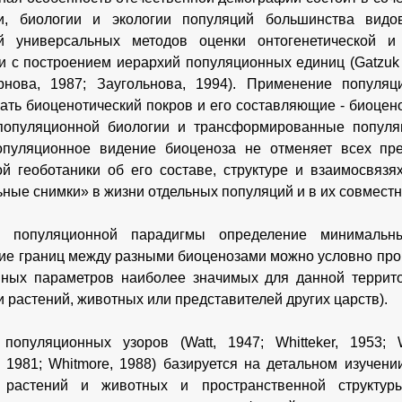
и, биологии и экологии популяций большинства видо
ой универсальных методов оценки онтогенетической и 
и с построением иерархий популяционных единиц (Gatzuk et 
рнова, 1987; Заугольнова, 1994). Применение популяц
ать биоценотический покров и его составляющие - биоцен
популяционной биологии и трансформированные попул
опуляционное видение биоценоза не отменяет всех пр
ой геоботаники об его составе, структуре и взаимосвязя
ные снимки» в жизни отдельных популяций и в их совместн
 популяционной парадигмы определение минимальн
ие границ между разными биоценозами можно условно про
нных параметров наиболее значимых для данной террит
и растений, животных или представителей других царств).
популяционных узоров (Watt, 1947; Whitteker, 1953; Wh
, 1981; Whitmore, 1988) базируется на детальном изучен
 растений и животных и пространственной структу