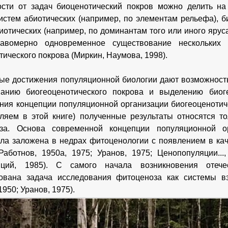
сти от задач биоценотический покров можно делить на
истем абиотических (например, по элементам рельефа), б
иотических (например, по доминантам того или иного яруса
авомерно одновременное существование нескольких 
тического покрова (Миркин, Наумова, 1998).
е достижения популяционной биологии дают возможност
ванию биогеоценотического покрова и выделению биог
ия концепции популяционной организации биогеоценотич
ляем в этой книге) полученные результаты относятся т
оза. Основа современной концепции популяционной ор
ла заложена в недрах фитоценологии с появлением в ка
Работнов, 1950а, 1975; Уранов, 1975; Ценопопуляции...
яций, 1985). С самого начала возникновения отеч
ована задача исследования фитоценоза как системы в
1950; Уранов, 1975).