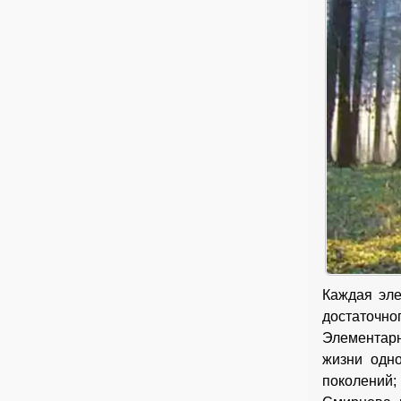
Каждая эле
достаточн
Элементар
жизни одно
поколений;