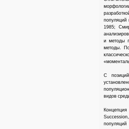
морфологи
разработк
популяций 
1985; Сми
анализиров
и методы 
методы. П
классическ
«моменталь
С позиций
установлен
популяцио
видов сред
Концепция 
Succession
популяций