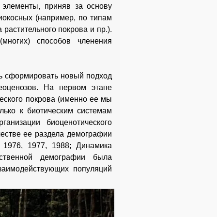
 элементы, приняв за основу
иокосных (например, по типам
 растительного покрова и пр.).
(многих) способов членения
ь сформировать новый подход
еоценозов. На первом этапе
еского покрова (именно ее мы
олько к биотическим системам
ганизации биоценотического
честве ее раздела демографии
, 1976, 1977, 1988; Динамика
ественной демографии была
заимодействующих популяций