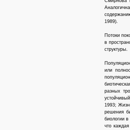
Смирнова и
Аналогичн
содержани
1989).
Потоки пок
в простран
структуры.
Популяцион
или полнос
популяцио
биотическа
разных тр
устойчивый
1993; Жизн
решения би
биологии в
что каждая