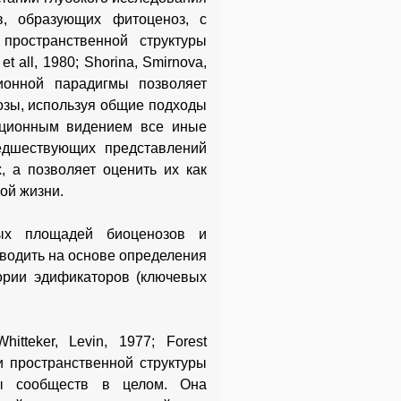
в, образующих фитоценоз, с
пространственной структуры
all, 1980; Shorina, Smirnova,
ионной парадигмы позволяет
озы, используя общие подходы
яционным видением все иные
едшествующих представлений
х, а позволяет оценить их как
ой жизни.
ых площадей биоценозов и
водить на основе определения
ории эдификаторов (ключевых
itteker, Levin, 1977; Forest
ии пространственной структуры
ры сообществ в целом. Она