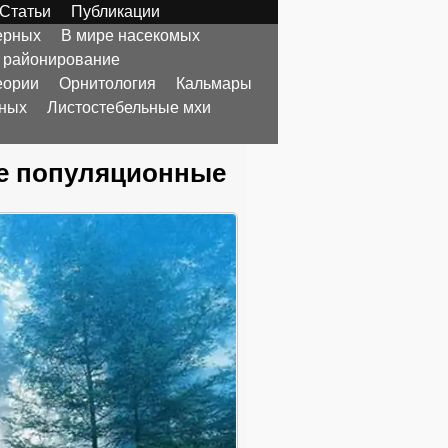
Статьи
Публикации
ерных
В мире насекомых
 районирование
еории
Орнитология
Кальмары
тных
Листостебельные мхи
е популяционные