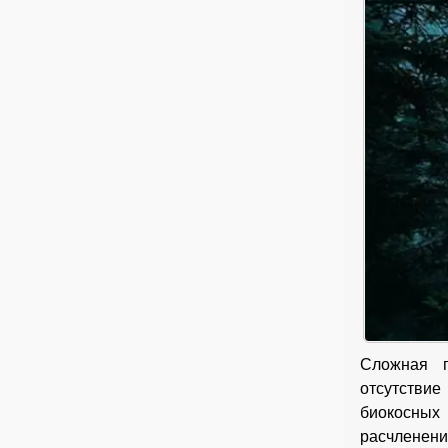
Сложная п
отсутствие
биокосных
расчленени