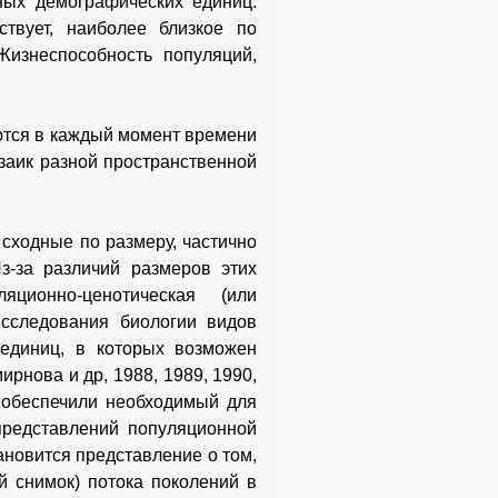
ных демографических единиц.
твует, наиболее близкое по
изнеспособность популяций,
ются в каждый момент времени
заик разной пространственной
сходные по размеру, частично
з-за различий размеров этих
ционно-ценотическая (или
Исследования биологии видов
единиц, в которых возможен
рнова и др, 1988, 1989, 1990,
, обеспечили необходимый для
представлений популяционной
ановится представление о том,
й снимок) потока поколений в