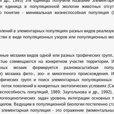
 др., 1993) эти единицы получили название элементар
ая единица в популяционной экологии животных отсутс
ю понятие - минимальная жизнеспособная популяция (Ж
олений в элементарных популяциях разных видов реализу
стве в виде популяционных узоров или популяционных мо
ные мозаики видов одной или разных трофических групп, 
тью совмещаются на конкретном участке территории. И
нных мозаик формируется разномасштабная популя
я) мозаика фито-, зоо- и микогенного происхождения. 
офических групп и поиск элементарных популяционных 
 поток поколений в конкретных экотопических условиях (Сми
еспособность популяций, 1989; Заугольнова и др., 1992)
огеоценотических задач уровень интеграции основных 
 целом. Ведущим в популяционной биологии постепенно ст
 элементарная популяция - это отражение (моментальны