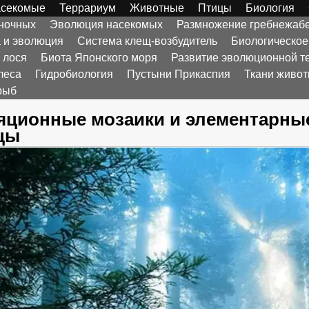
секомые
Террариум
Животные
Птицы
Биология
оночных
Эволюция насекомых
Размножение гребнежаб
а и эволюция
Система клещ-возбудитель
Биологическое
 лося
Биота Японского моря
Развитие эволюционной т
леса
Гидробиология
Пустыни Прикаспия
Ткани живо
рыб
яционные мозаики и элементарны
цы