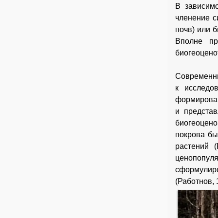
В зависимо
членение с
почв) или б
Вполне пр
биогеоцено
Современны
к исследо
формирован
и представ
биогеоцен
покрова бы
растений (
ценопопул
сформулир
(Работнов, 