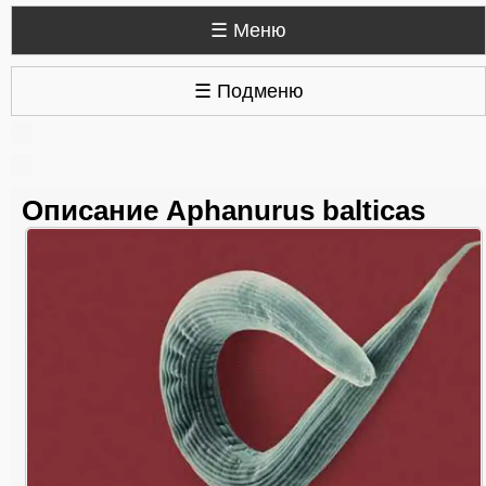
☰ Меню
☰ Подменю
Описание Aphanurus balticas