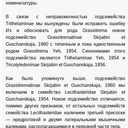
номенклатуры.
В связи с неправомочностью подсемейства
Тrithelaminae мы вынуждены были исправить ошибку
Иэ и обосновать для рода Grassitrema новое
подсемейство Grassitrematinae Skrjabin et
Guschanskaja, 1960 с типичным и пока единственным
родом Grassitrema Yeh, 1954. Синонимами этого
подсемейства являются Тrithelaminae Yeh, 1954 и
Tricotyledoninae Skrjabin et Guschanskaja, 1956.
Как было упомянуто выше, подсемейство
Grassitrematinae Skrjabin et Guschanskaja, 1960 мы
включаем в семейство Lecithasteridae Skrjabin et
Guschanskaja, 1954. Новое подсемейство отличается,
помимо других признаков, от остальных подсемейств
семейства Lecithasteridae наличием третьей присоски
— нредротовой и двумя латеральными мышечными
валиками, располагающимися в передней части тела.