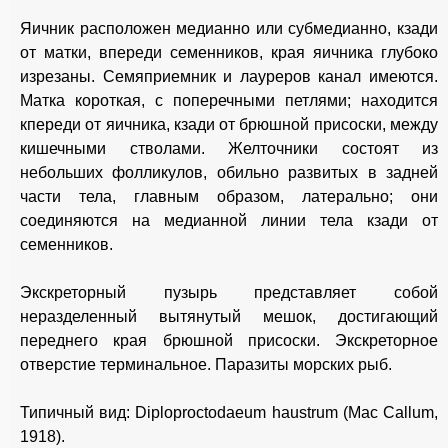
Яичник расположен медианно или субмедианно, кзади
от матки, впереди семенников, края яичника глубоко
изрезаны. Семяприемник и лауреров канал имеются.
Матка короткая, с поперечными петлями; находится
кпереди от яичника, кзади от брюшной присоски, между
кишечными стволами. Желточники состоят из
небольших фолликулов, обильно развитых в задней
части тела, главным образом, латерально; они
соединяются на медианной линии тела кзади от
семенников.
Экскреторный пузырь представляет собой
неразделенный вытянутый мешок, достигающий
переднего края брюшной присоски. Экскреторное
отверстие терминальное. Паразиты морских рыб.
Типичный вид: Diploproctodaeum haustrum (Mac Callum,
1918).