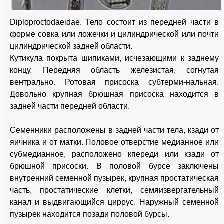
Diploproctodaeidae. Тело состоит из передней части в
форме совка или ложечки и цилиндрической или почти
цилиндрической задней области.
Кутикула покрыта шипиками, исчезающими к заднему
концу. Передняя область железистая, согнутая
вентрально. Ротовая присоска субтерми-нальная.
Довольно крупная брюшная присоска находится в
задней части передней области.
Семенники расположены в задней части тела, кзади от
яичника и от матки. Половое отверстие медианное или
субмедианное, расположено кпереди или кзади от
брюшной присоски. В половой бурсе заключены
внутренний семенной пузырек, крупная простатическая
часть, простатические клетки, семяизвергательный
канал и выдвигающийся циррус. Наружный семенной
пузырек находится позади половой бурсы.