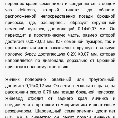
передних краев семенников и соединяются в общем
vas deferens, который тянется до области,
расположенной непосредственно позади брюшной
присоски, где, расширяясь, образует скрученный
семенной пузырек, достигающий 0,14x0,07 мм. Он
переходит в простатическую часть, размер которой
достигает 0,05x0,03 мм. Как семенной пузырек, так и
простатическая часть заключены в крупную, овальную
половую бурсу, достигающую 0,2X Х0,07 мм, которая
направляется по диагонали, дорзально от брюшной
присоски к половому отверстию.
Яичник поперечно овальный или треугольный,
достигает 0,15x0,12 мм. Он лежит несколько справа, на
расстоянии около 0,76 мм позади брюшной присоски.
Яйцевод отходит от заднего края яичника и
соединяется с протоком семяприемника и желточным
резервуаром. Шаровидный семяприемник достигает
0,03 мм в диаметре; он лежит позади яичника и