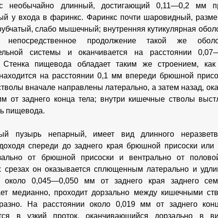
с необычайно длинный, достигающий 0,11—0,2 мм п
й у входа в фаринкс. Фаринкс почти шаровидный, разме
рубчатый, слабо мышечный; внутренняя кутикулярная обол
ет непосредственное продолжение такой же обол
ельной системы и оканчивается на расстоянии 0,07
. Стенка пищевода обладает таким же строением, как
находится на расстоянии 0,1 мм впереди брюшной присос
тволы вначале направлены латерально, а затем назад, ок
мм от заднего конца тела; внутри кишечные стволы выст
ть пищевода.
ный пузырь непарный, имеет вид длинного неразвет
доходя спереди до заднего края брюшной присоски или 
зально от брюшной присоски и вентрально от полово
 срезах он оказывается сплющенным латерально и удли
и около 0,045—0,050 мм от заднего края заднего сем
ает медианно, проходит дорзально между кишечными ст
бразно. На расстоянии около 0,019 мм от заднего кон
тся в узкий проток, оканчивающийся дорзально в вид