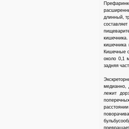
Префаринк
расширенны
длинный, т
составля
пищеварит
кишечника
кишечника 
Кишечные с
около 0,1 
задняя час
Экскретор
медианно, 
лежит дор
поперечных
расстояни
поворачив
бульбусоо
превращае