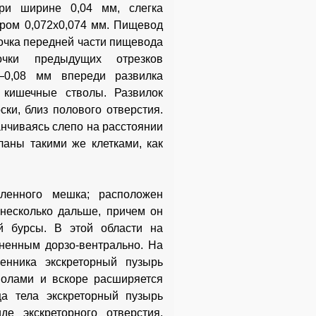
ри ширине 0,04 мм, слегка
ром 0,072x0,074 мм. Пищевод
очка передней части пищевода
очки предыдущих отрезков
—0,08 мм впереди развилка
 кишечные стволы. Развилок
ки, близ полового отверстия.
анчиваясь слепо на расстоянии
ланы такими же клетками, как
вленного мешка; расположен
несколько дальше, причем он
й бурсы. В этой области на
ненным дорзо-вентрально. На
енника экскреторный пузырь
волами и вскоре расширяется
ца тела экскреторный пузырь
е экскреторного отверстия.