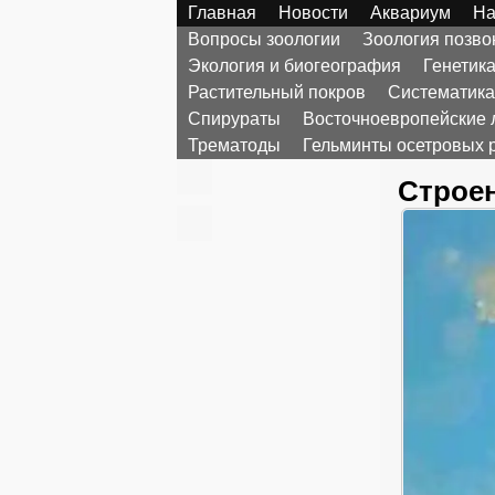
Главная
Новости
Аквариум
На
Вопросы зоологии
Зоология позв
Экология и биогеография
Генетик
Растительный покров
Систематика
Спирураты
Восточноевропейские 
Трематоды
Гельминты осетровых 
Строен