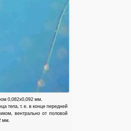
ом 0,082x0,092 мм.
а тела, т. е. в конце передней
иком, вентрально от половой
2 мм.