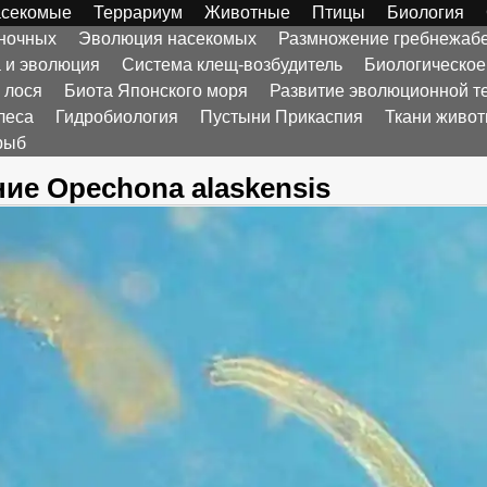
секомые
Террариум
Животные
Птицы
Биология
оночных
Эволюция насекомых
Размножение гребнежаб
а и эволюция
Система клещ-возбудитель
Биологическое
 лося
Биота Японского моря
Развитие эволюционной т
леса
Гидробиология
Пустыни Прикаспия
Ткани живо
рыб
ие Opechona alaskensis