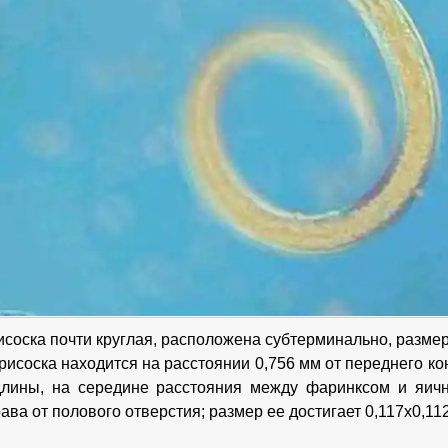
исоска почти круглая, расположена субтерминально, размер
соска находится на расстоянии 0,756 мм от переднего конц
длины, на середине расстояния между фаринксом и яичн
ава от полового отверстия; размер ее достигает 0,117x0,11