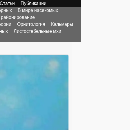
Статьи
Публикации
ерных
В мире насекомых
 районирование
еории
Орнитология
Кальмары
тных
Листостебельные мхи