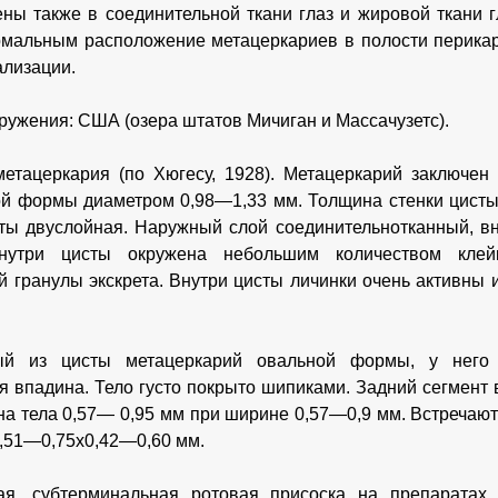
ны также в соединительной ткани глаз и жировой ткани г
рмальным расположение метацеркариев в полости перика
ализации.
ружения: США (озера штатов Мичиган и Массачузетс).
етацеркария (по Хюгесу, 1928). Метацеркарий заключен
й формы диаметром 0,98—1,33 мм. Толщина стенки цисты в
ты двуслойная. Наружный слой соединительнотканный, вн
нутри цисты окружена небольшим количеством клейк
 гранулы экскрета. Внутри цисты личинки очень активны 
ый из цисты метацеркарий овальной формы, у него
я впадина. Тело густо покрыто шипиками. Задний сегмент
а тела 0,57— 0,95 мм при ширине 0,57—0,9 мм. Встречают
,51—0,75x0,42—0,60 мм.
ая, субтерминальная ротовая присоска на препаратах 