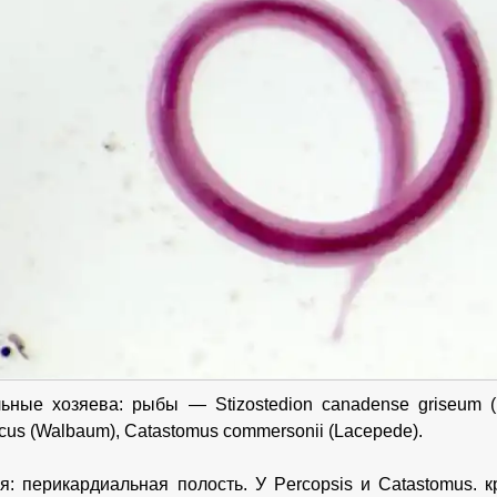
ьные хозяева: рыбы — Stizostedion canadense griseum (D
us (Walbaum), Catastomus commersonii (Lacepede).
я: перикардиальная полость. У Percopsis и Catastomus. 