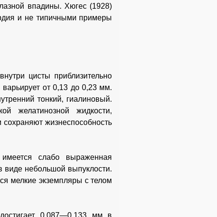
лазной впадины. Хюгес (1928)
рдия и не типичными примеры
 внутри цисты приблизительно
арьирует от 0,13 до 0,23 мм.
утренний тонкий, гиалиновый.
ой желатинозной жидкости,
и сохраняют жизнеспособность
 имеется слабо выраженная
 в виде небольшой выпуклости.
ся мелкие экземпляры с телом
достигает 0,087—0,133 мм в