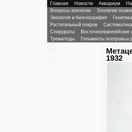
Главная
Новости
Аквариум
На
Вопросы зоологии
Зоология позв
Экология и биогеография
Генетик
Растительный покров
Систематика
Спирураты
Восточноевропейские 
Трематоды
Гельминты осетровых 
Метаце
1932