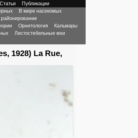
Статьи
Публикации
ерных
В мире насекомых
 районирование
еории
Орнитология
Кальмары
тных
Листостебельные мхи
, 1928) La Rue,