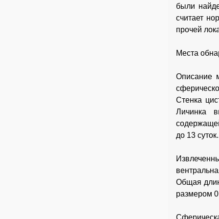
были найде
считает но
прочей лок
Места обна
Описание м
сферическо
Стенка цис
Личинка в
содержащей
до 13 суток.
Извлеченн
вентральна
Общая длин
размером 0
Сферическ