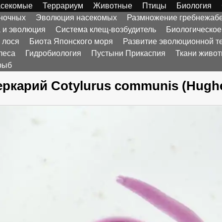
секомые
Террариум
Животные
Птицы
Биология
оночных
Эволюция насекомых
Размножение гребнежаб
а и эволюция
Система клещ-возбудитель
Биологическое
 лося
Биота Японского моря
Развитие эволюционной т
леса
Гидробиология
Пустыни Прикаспия
Ткани живо
рыб
ркарий Cotylurus communis (Hughes