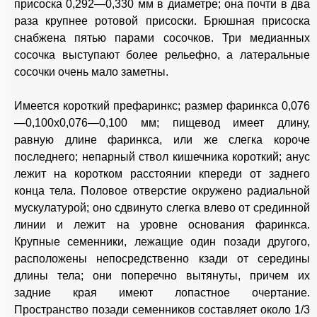
присоска 0,292—0,330 мм в диаметре; она почти в два
раза крупнее ротовой присоски. Брюшная присоска
снабжена пятью парами сосочков. Три медианных
сосочка выступают более рельефно, а латеральные
сосочки очень мало заметны.
Имеется короткий префаринкс; размер фаринкса 0,076
—0,100x0,076—0,100 мм; пищевод имеет длину,
равную длине фаринкса, или же слегка короче
последнего; непарный ствол кишечника короткий; анус
лежит на коротком расстоянии кпереди от заднего
конца тела. Половое отверстие окружено радиальной
мускулатурой; оно сдвинуто слегка влево от срединной
линии и лежит на уровне основания фаринкса.
Крупные семенники, лежащие один позади другого,
расположены непосредственно кзади от середины
длины тела; они поперечно вытянуты, причем их
задние края имеют лопастное очертание.
Пространство позади семенников составляет около 1/3