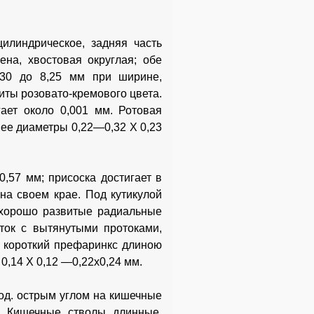
цилиндрическое, задняя часть
ена, хвостовая округлая; обе
,30 до 8,25 мм при ширине,
иты розовато-кремового цвета.
гает около 0,001 мм. Ротовая
 ее диаметры 0,22—0,32 X 0,23
57 мм; присоска достигает в
на своем крае. Под кутикулой
 хорошо развитые радиальные
ток с вытянутыми протоками,
т короткий префаринкс длиною
0,14 X 0,12 —0,22x0,24 мм.
од. острым углом на кишечные
. Кишечные стволы длинные,