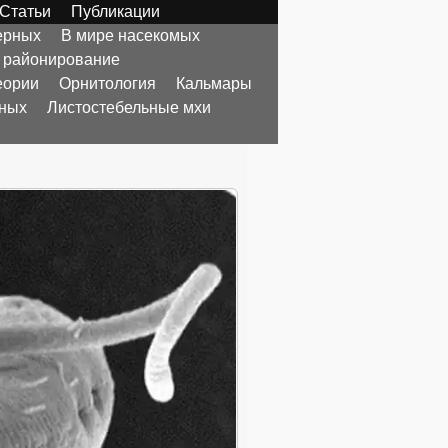
Статьи
Публикации
ерных
В мире насекомых
 районирование
еории
Орнитология
Кальмары
тных
Листостебельные мхи