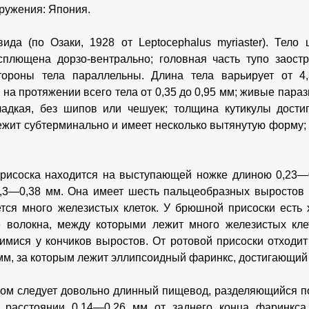
ружения: Япония.
ида (по Озаки, 1928 от Leptocephalus myriaster). Тело 
сплющена дорзо-вентрально; головная часть тупо заостр
тороны тела параллельны. Длина тела варьирует от 4
 на протяжении всего тела от 0,35 до 0,95 мм; живые параз
ладкая, без шипов или чешуек; толщина кутикулы дости
ежит субтерминально и имеет несколько вытянутую форму;
исоска находится на выступающей ножке длиною 0,23—0,
,3—0,38 мм. Она имеет шесть пальцеобразных выростов 
тся много железистых клеток. У брюшной присоски есть
 волокна, между которыми лежит много железистых кле
мися у кончиков выростов. От ротовой присоски отходи
мм, за которым лежит эллипсоидный фаринкс, достигающий 
ом следует довольно длинный пищевод, разделяющийся п
а расстоянии 0,14—0,26 мм от заднего конца фаринкса