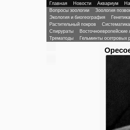
Главная
Новости
Аквариум
На
Вопросы зоологии
Зоология позв
Экология и биогеография
Генетик
Растительный покров
Систематика
Спирураты
Восточноевропейские 
Трематоды
Гельминты осетровых 
Opecoe