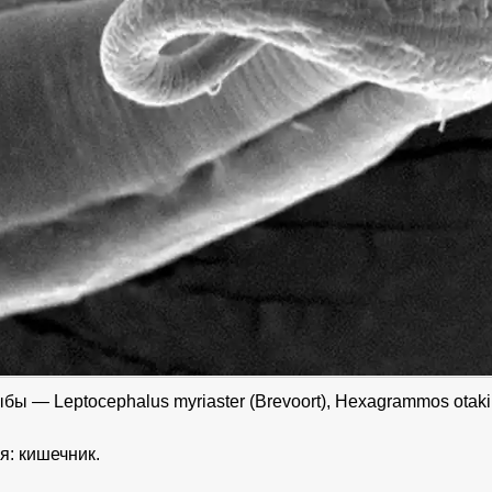
бы — Leptocephalus myriaster (Brevoort), Hexagrammos otakii,
я: кишечник.