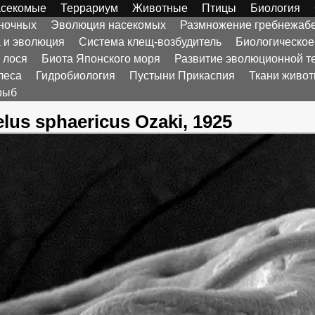
секомые
Террариум
Животные
Птицы
Биология
оночных
Эволюция насекомых
Размножение гребнежаб
а и эволюция
Система клещ-возбудитель
Биологическое
 лося
Биота Японского моря
Развитие эволюционной т
леса
Гидробиология
Пустыни Прикаспия
Ткани живо
рыб
lus sphaericus Ozaki, 1925