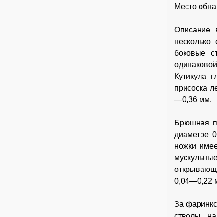
Место обна
Описание в
несколько 
боковые с
одинаковой
Кутикула г
присоска л
—0,36 мм.
Брюшная пр
диаметре 0
ножки имее
мускульные
открывающи
0,04—0,22 
За фаринкс
стволы, н