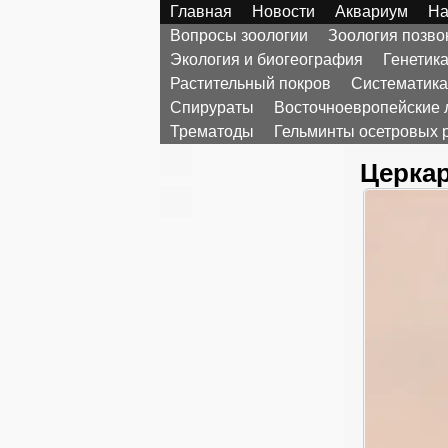
Главная
Новости
Аквариум
На
Вопросы зоологии
Зоология позв
Экология и биогеография
Генетик
Растительный покров
Систематика
Спирураты
Восточноевропейские 
Трематоды
Гельминты осетровых 
Церкар