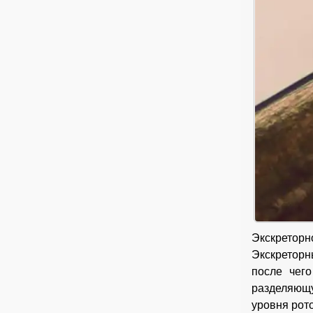
Экскреторн
Экскреторн
после чег
разделяющу
уровня рот