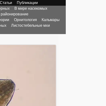
Статьи
Публикации
ерных
В мире насекомых
 районирование
еории
Орнитология
Кальмары
тных
Листостебельные мхи