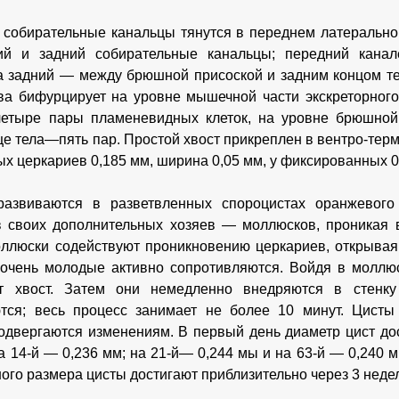
собирательные канальцы тянутся в переднем латерально
ий и задний собирательные канальцы; передний канал
а задний — между брюшной присоской и задним концом те
ва бифурцирует на уровне мышечной части экскреторног
четыре пары пламеневидных клеток, на уровне брюшной
це тела—пять пар. Простой хвост прикреплен в вентро-тер
ых церкариев 0,185 мм, ширина 0,05 мм, у фиксированных 0
развиваются в разветвленных спороцистах оранжевого
 своих дополнительных хозяев — моллюсков, проникая в
ллюски содействуют проникновению церкариев, открывая
 очень молодые активно сопротивляются. Войдя в моллю
т хвост. Затем они немедленно внедряются в стенку
тся; весь процесс занимает не более 10 минут. Цисты
одвергаются изменениям. В первый день диаметр цист дос
а 14-й — 0,236 мм; на 21-й— 0,244 мы и на 63-й — 0,240 мм
ого размера цисты достигают приблизительно через 3 неде