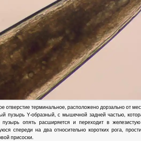
ое отверстие терминальное, расположено дорзально от мес
ый пузырь Y-образный, с мышечной задней частью, котор
о пузырь опять расширяется и переходит в железистую
юся спереди на два относительно коротких рога, прост
овой присоски.