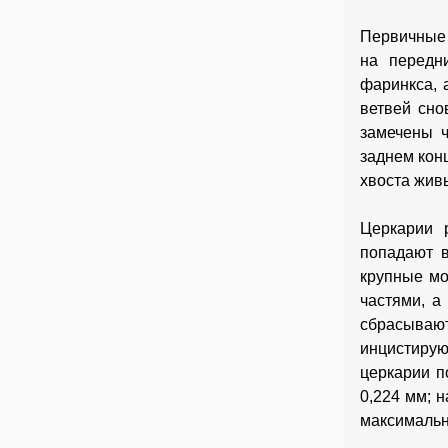
Первичные 
на передн
фаринкса, 
ветвей сно
замечены 
заднем кон
хвоста жив
Церкарии 
попадают в
крупные мо
частями, а
сбрасываю
инцистирую
церкарии п
0,224 мм; н
максимальн