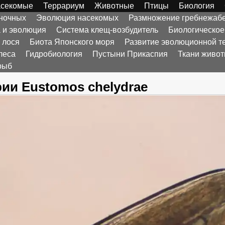
секомые
Террариум
Животные
Птицы
Биология
оночных
Эволюция насекомых
Размножение гребнежаб
а и эволюция
Система клещ-возбудитель
Биологическое
 лося
Биота Японского моря
Развитие эволюционной т
леса
Гидробиология
Пустыни Прикаспия
Ткани живо
рыб
ии Eustomos chelydrae