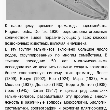
К настоящему времени трематоды надсемейства
Рlagiorchioidea Dollfus, 1930 представлены огромным
количеством видов, паразитирующих у всех классов
позвоночных животных, включая и человека.
В эту группу гельминтов включено большое число
родов, сгруппированных по многим семействам. В
течение последних 50 лет многочисленными
исследователями делались попытки создать возможно
более совершенную систему этих трематод. Лоосс
(1899), Браун (1902), Бэр (1924), Мэра (1937), Мак
Мюллен (1937), Дольфю (1930), Берд и Дентон (1938),
Леао (1945), Каган (1947) и целый ряд советских
гельминтологов, разрабатывая эту проблему, внесли
ясность в различные вопросы морфологии, биологии,
систематики, зоогеографии и экологии плягиорхиоид;