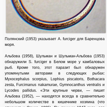
Полянский (1953) указывает A. furciger для Баренцова
моря.
Альбова (1958), Шульман и Шульман-Альбова (1953)
обнаружили S. furciger в Белом море у камбаловых
рыб. Кроме того, этот паразит был обнаружен
упомянутыми авторами в следующих рыбах:
Myxocephalus scorpius, Lophius piscatoris, Bothacara
zesta, Furcimanus nakamurae, Gymnocanthus ventralis и
Lycodes pallidus. «Эти крупные черви, — пишет
Альбова (1952), — находятся всегда в сравнительно
небольшом количестве в кишечнике хозяина (что