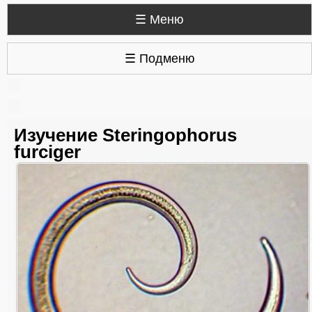
☰ Меню
☰ Подменю
Изучение Steringophorus
furciger