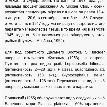
отмечает и Однер, 1905). По данным 1947 года, для
лиманды процент заражения A. furciger Olss. к осени
возрастает следующим образом: в июле он равен 13,4,
в августе — 20,6, в сентябре— октябре — 38. Следует
отметить, что в 1947 году мы ни разу не встретили этого
паразита у Pleuronectes flesus, в то время как в августе
1945 года он был несколько раз обнаружен у этой
рыбы» (Шульман-Альбова, 1952).
Для вод советского Дальнего Востока S. furciger
впервые отмечается Жуковым (1953) на острове
Путятин от трех видов рыб: Lepidopsetta hilineata
(интенсивность 2—28 экз.), Platessa quadrituberculata
(интенсивность 163 экз.), Glyptocephalus stelleri
(интенсивность 8—128 экз.). Перечисленные виды рыб
впервые указываются хозяевами этого паразита.
Полянский (1955) обнаружил этот вид у следующих рыб
Баренцова моря: Platessa platessa — 60% заражения,