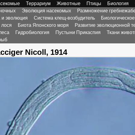
секомые
Террариум
Животные
Птицы
Биология
оночных
Эволюция насекомых
Размножение гребнежаб
а и эволюция
Система клещ-возбудитель
Биологическое
 лося
Биота Японского моря
Развитие эволюционной т
леса
Гидробиология
Пустыни Прикаспия
Ткани живо
рыб
ciger Nicoll, 1914