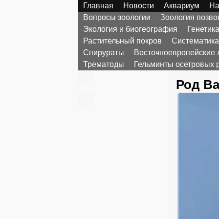
Главная
Новости
Аквариум
На
Вопросы зоологии
Зоология позв
Экология и биогеография
Генетик
Растительный покров
Систематика
Спирураты
Восточноевропейские 
Трематоды
Гельминты осетровых 
Род Bac