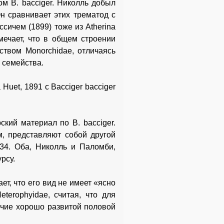
м В. bacciger. Николль добыл
н сравнивает этих трематод с
сичем (1899) тоже из Atherina
мечает, что в общем строении
ством Monorchidae, отличаясь
о семейства.
 Huet, 1891 с Bacciger bacciger
кий материал по В. bacciger.
м, представляют собой другой
934. Оба, Николль и Паломби,
рсу.
ет, что его вид не имеет «ясно
terophyidae, считая, что для
личие хорошо развитой половой