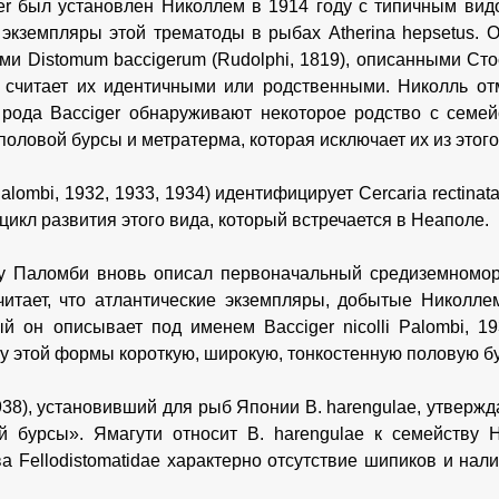
er был установлен Николлем в 1914 году с типичным видо
экземпляры этой трематоды в рыбах Atherina hepsetus. О
ми Distomum baccigerum (Rudolphi, 1819), описанными Стос
и считает их идентичными или родственными. Николль от
рода Bacciger обнаруживают некоторое родство с семей
половой бурсы и метратерма, которая исключает их из этог
lombi, 1932, 1933, 1934) идентифицирует Cercaria rectinata
цикл развития этого вида, который встречается в Неаполе.
у Паломби вновь описал первоначальный средиземноморс
итает, что атлантические экземпляры, добытые Николле
ый он описывает под именем Bacciger nicolli Palombi, 1
у этой формы короткую, широкую, тонкостенную половую бу
38), установивший для рыб Японии В. harengulae, утвержда
 бурсы». Ямагути относит B. harengulae к семейству He
а Fellodistomatidae характерно отсутствие шипиков и на