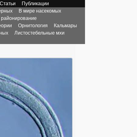
Статьи
Публикации
ерных
В мире насекомых
 районирование
еории
Орнитология
Кальмары
тных
Листостебельные мхи