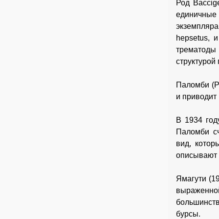
Род Baccig
единичные 
экземпляра
hepsetus, 
трематоды 
структурой 
Паломби (Pa
и приводит 
В 1934 год
Паломби сч
вид, котор
описывают 
Ямагути (19
выраженной
большинств
бурсы.