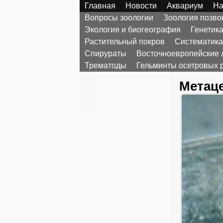
Главная
Новости
Аквариум
На
Вопросы зоологии
Зоология позв
Экология и биогеография
Генетик
Растительный покров
Систематика
Спирураты
Восточноевропейские 
Трематоды
Гельминты осетровых 
Метаце