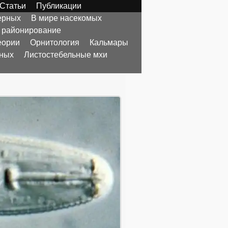
Статьи
Публикации
ерных
В мире насекомых
 районирование
еории
Орнитология
Кальмары
тных
Листостебельные мхи