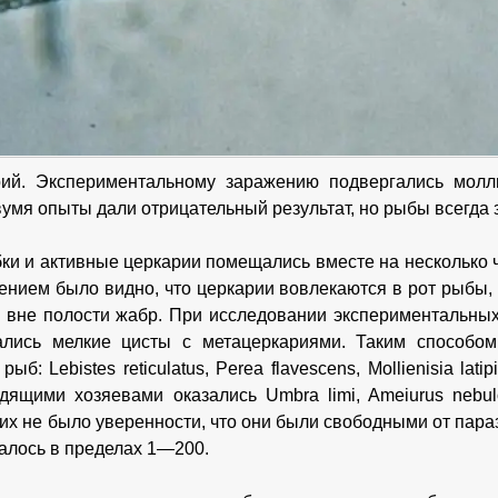
рий. Экспериментальному заражению подвергались молл
умя опыты дали отрицательный результат, но рыбы всегда 
ки и активные церкарии помещались вместе на несколько 
ением было видно, что церкарии вовлекаются в рот рыбы,
 вне полости жабр. При исследовании экспериментальны
ались мелкие цисты с метацеркариями. Таким способо
ыб: Lebistes reticulatus, Perea flavescens, Mollienisia latip
одящими хозяевами оказались Umbra limi, Ameiurus nebul
их не было уверенности, что они были свободными от параз
алось в пределах 1—200.