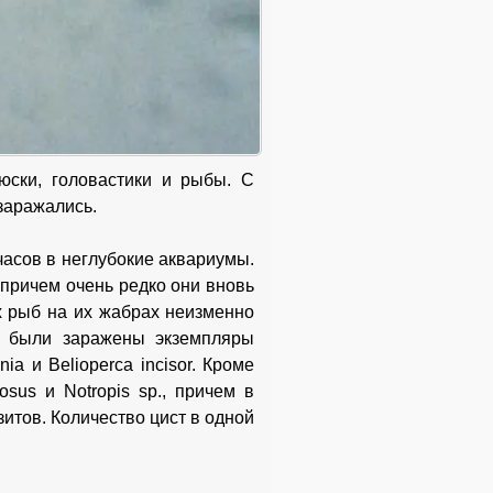
юски, головастики и рыбы. С
заражались.
часов в неглубокие аквариумы.
 причем очень редко они вновь
х рыб на их жабрах неизменно
м были заражены экземпляры
inia и Belioperca incisor. Кроме
osus и Notropis sp., причем в
итов. Количество цист в одной