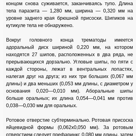
концом снова суживается, заканчиваясь тупо. Длина
тела паразита — 1,280 мм, ширина — 0,320 мм на
уровне заднего края брюшной присоски. Шипиков на
кутикуле тела не обнаружено.
Вокруг головного конца трематоды имеется
адоральный диск шириной 0,220 мм, на котором
находятся 27 шипов, расположенных в два ряда, не
прерывающихся дорзально. Угловые шипы, по пяти с
каждой стороны, лежат в вентральных лопастях,
налегая друг на друга; из них три больших (0,067 мм
длины) и два меньших (0,053 мм длины, с диаметром у
основания 0,020—0,010 мм). Аборальные шипы
больше оральных; их длина 0,054—0,041 мм против
0,038—0,030 мм для оральных.
Ротовое отверстие субтерминально. Ротовая присоска
яйцевидной формы (0,062x0,050 мм). За ротовым
отверстием следует префаринкс 0,080 мм длины, затем