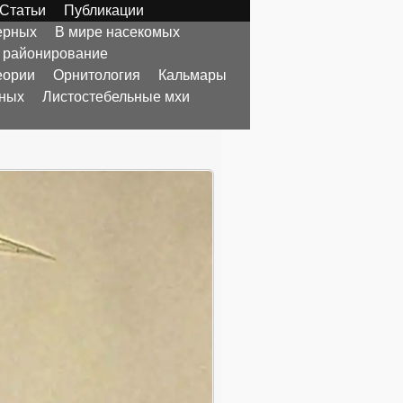
Статьи
Публикации
ерных
В мире насекомых
 районирование
еории
Орнитология
Кальмары
тных
Листостебельные мхи