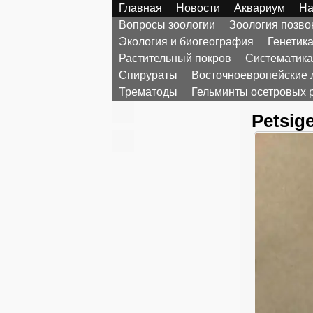
Главная
Новости
Аквариум
На
Вопросы зоологии
Зоология позв
Экология и биогеография
Генетик
Растительный покров
Систематика
Спирураты
Восточноевропейские 
Трематоды
Гельминты осетровых 
Petsig