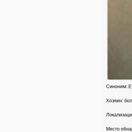
Синоним: E
Хозяин: бо
Локализаци
Место обна