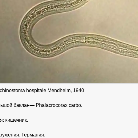
chinostoma hospitale Mendheim, 1940
льшой баклан— Phalacrocorax carbo.
я: кишечник.
ружения: Германия.