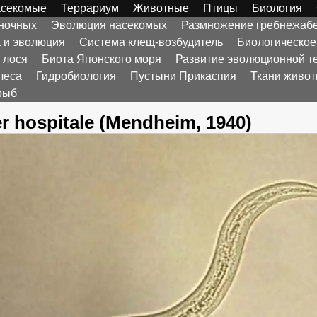
секомые
Террариум
Животные
Птицы
Биология
оночных
Эволюция насекомых
Размножение гребнежаб
а и эволюция
Система клещ-возбудитель
Биологическое
 лося
Биота Японского моря
Развитие эволюционной т
леса
Гидробиология
Пустыни Прикаспия
Ткани живо
рыб
er hospitale (Mendheim, 1940)