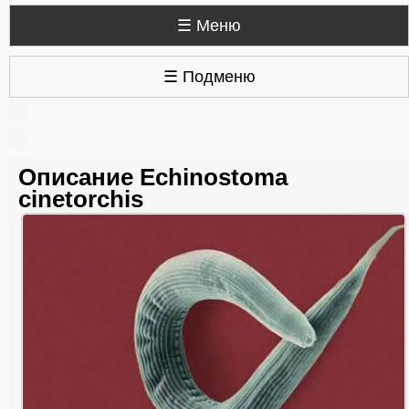
☰ Меню
☰ Подменю
Описание Echinostoma
cinetorchis