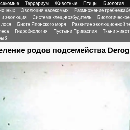
секомые
Террариум
Животные
Птицы
Биология
оночных
Эволюция насекомых
Размножение гребнежаб
а и эволюция
Система клещ-возбудитель
Биологическое
 лося
Биота Японского моря
Развитие эволюционной т
леса
Гидробиология
Пустыни Прикаспия
Ткани живо
рыб
ление родов подсемейства Deroge