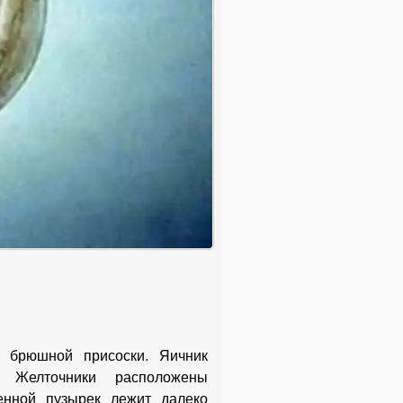
и брюшной присоски. Яичник
. Желточники расположены
енной пузырек лежит далеко