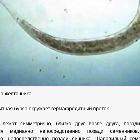
а желточника.
тная бурса окружает гермафродитный проток.
 лежат симметрично, близко друг возле друга, позад
тся медианно непосредственно позади семенников
но, непосредственно позади яичника. Шаровидный сем