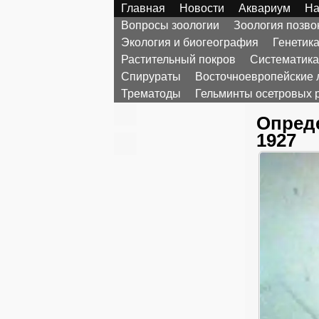
Главная
Новости
Аквариум
На
Вопросы зоологии
Зоология позв
Экология и биогеография
Генетик
Растительный покров
Систематика
Спирураты
Восточноевропейские 
Трематоды
Гельминты осетровых 
Опреде
1927