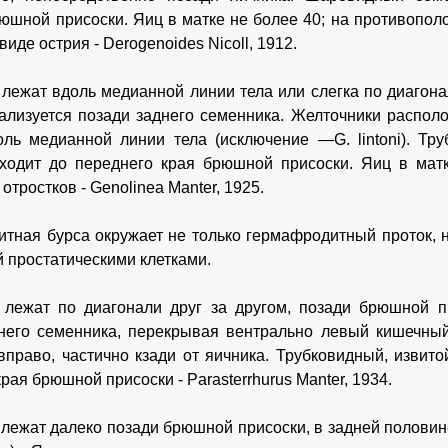
юшной присоски. Яиц в матке не более 40; на противопол
виде острия - Derogenoides Nicoll, 1912.
лежат вдоль медианной линии тела или слегка по диагона
ализуется позади заднего семенника. Желточники располо
оль медианной линии тела (исключение —G. lintoni). Тр
ходит до переднего края брюшной присоски. Яиц в матк
отростков - Genolinea Manter, 1925.
тная бурса окружает не только гермафродитный проток, 
 простатическими клетками.
лежат по диагонали друг за другом, позади брюшной пр
него семенника, перекрывая вентрально левый кишечный
вправо, частично кзади от яичника. Трубковидный, извит
рая брюшной присоски - Parasterrhurus Manter, 1934.
лежат далеко позади брюшной присоски, в задней половине 