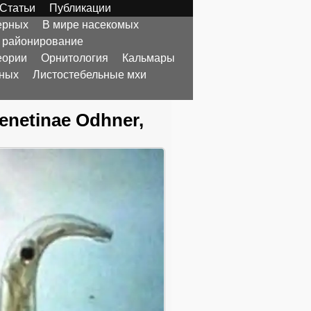
Статьи
Публикации
ерных
В мире насекомых
 районирование
еории
Орнитология
Кальмары
тных
Листостебельные мхи
netinae Odhner,