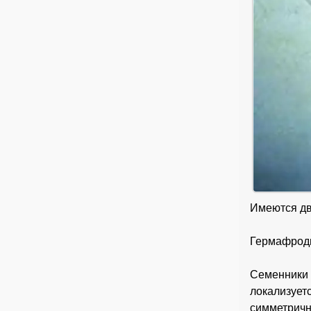
Имеются дв
Гермафроди
Семенники
локализуе
симметрич