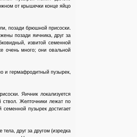
ожном от крышечки конце яйцо
ли, позади брюшной присоски.
жены позади яичника, друг за
убковидный, извитой семенной
е очень много; они овальной
но и гермафродитный пузырек,
исоски. Яичник локализуется
 ствол. Желточники лежат по
ой семенной пузырек достигает
тела, друг за другом (изредка