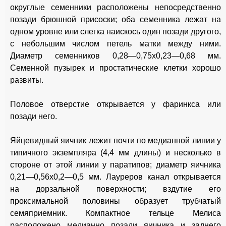
округлые семенники расположены непосредственно
позади брюшной присоски; оба семенника лежат на
одном уровне или слегка наискось один позади другого,
с небольшим числом петель матки между ними.
Диаметр семенников 0,28—0,75x0,23—0,68 мм.
Семенной пузырек и простатические клетки хорошо
развиты.
Половое отверстие открывается у фаринкса или
позади него.
Яйцевидный яичник лежит почти по медианной линии у
типичного экземпляра (4,4 мм длины) и несколько в
стороне от этой линии у паратипов; диаметр яичника
0,21—0,56x0,2—0,5 мм. Лауреров канал открывается
на дорзальной поверхности; вздутие его
проксимальной половины образует трубчатый
семяприемник. Компактное тельце Мелиса
расположено медианно позади яичника и заднего