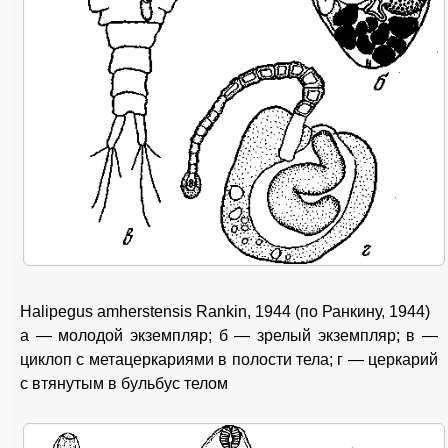
Halipegus amherstensis Rankin, 1944 (по Ранкину, 1944)
a — молодой экземпляр; б — зрелый экземпляр; в —
циклоп с метацеркариями в полости тела; г — церкарий
с втянутым в бульбус телом