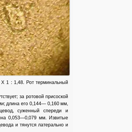
 X 1 : 1,48. Рот терминальный
.
тствует; за ротовой присоской
; длина его 0,144— 0,160 мм,
щевод, суженный спереди и
на 0,053—0,079 мм. Извитые
евода и тянутся латерально и