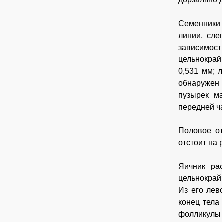
Семенники 
линии, сле
зависимос
цельнокрай
0,531 мм; 
обнаружен 
пузырек ма
передней ч
Половое от
отстоит на 
Яичник ра
цельнокрай
Из его лев
конец тела
фолликулы