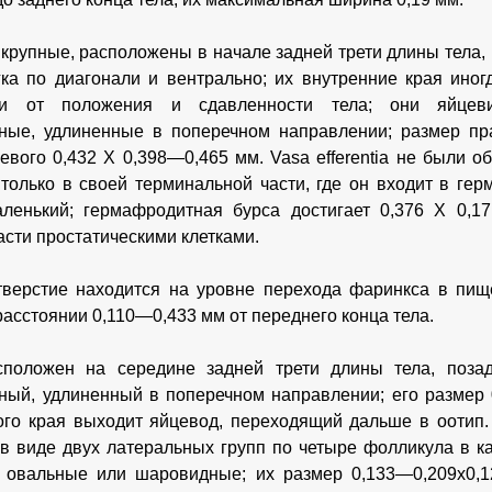
крупные, расположены в начале задней трети длины тела,
гка по диагонали и вентрально; их внутренние края ино
ти от положения и сдавленности тела; они яйцев
ные, удлиненные в поперечном направлении; размер пр
левого 0,432 X 0,398—0,465 мм. Vasa efferentia не были о
только в своей терминальной части, где он входит в ге
ленький; гермафродитная бурса достигает 0,376 X 0,1
асти простатическими клетками.
верстие находится на уровне перехода фаринкса в пище
расстоянии 0,110—0,433 мм от переднего конца тела.
сположен на середине задней трети длины тела, позад
ный, удлиненный в поперечном направлении; его размер
ого края выходит яйцевод, переходящий дальше в оотип
 в виде двух латеральных групп по четыре фолликула в ка
 овальные или шаровидные; их размер 0,133—0,209x0,1