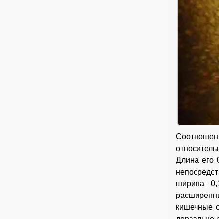
Соотношени
относитель
Длина его 
непосредст
ширина 0,
расширенн
кишечные с
дорзально д