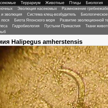
секомые
Террариум
Животные
Птицы
Биология
оночных
Эволюция насекомых
Размножение гребнежаб
а и эволюция
Система клещ-возбудитель
Биологическое
 лося
Биота Японского моря
Развитие эволюционной т
леса
Гидробиология
Пустыни Прикаспия
Ткани живо
рыб
ия Halipegus amherstensis