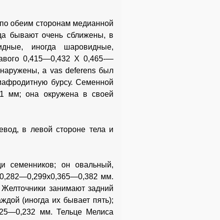
 по обеим сторонам медианной
гда бывают очень сближены, в
идные, иногда шаровидные,
авого 0,415—0,432 X 0,465-—
бнаружены, a vas deferens был
рмафродитную бурсу. Семенной
71 мм; она окружена в своей
вод, в левой стороне тела и
и семенников; он овальный,
 0,282—0,299x0,365—0,382 мм.
. Желточники занимают задний
ждой (иногда их бывает пять);
25—0,232 мм. Тельце Мелиса