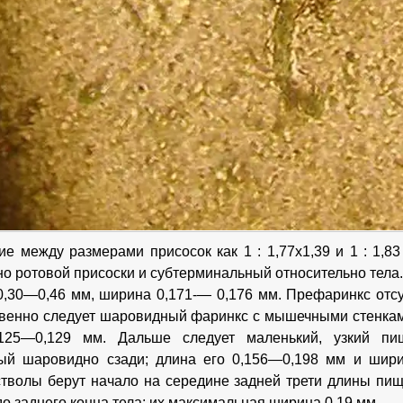
е между размерами присосок как 1 : 1,77x1,39 и 1 : 1,83
но ротовой присоски и субтерминальный относительно тела
0,30—0,46 мм, ширина 0,171-— 0,176 мм. Префаринкс отсу
венно следует шаровидный фаринкс с мышечными стенками
125—0,129 мм. Дальше следует маленький, узкий пи
ый шаровидно сзади; длина его 0,156—0,198 мм и шири
тволы берут начало на середине задней трети длины пищ
о заднего конца тела; их максимальная ширина 0,19 мм.