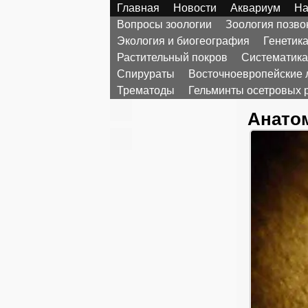
Главная
Новости
Аквариум
На
Вопросы зоологии
Зоология позв
Экология и биогеография
Генетик
Растительный покров
Систематика
Спирураты
Восточноевропейские 
Трематоды
Гельминты осетровых 
Анатом