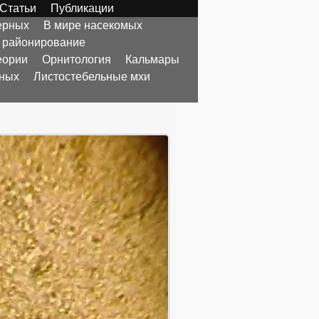
Статьи
Публикации
ерных
В мире насекомых
 районирование
еории
Орнитология
Кальмары
тных
Листостебельные мхи