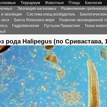
секомые
Террариум
Животные
Птицы
Биология
оночных
Эволюция насекомых
Размножение гребнежаб
а и эволюция
Система клещ-возбудитель
Биологическое
 лося
Биота Японского моря
Развитие эволюционной т
леса
Гидробиология
Пустыни Прикаспия
Ткани живо
рыб
з рода Halipegus (по Сривастава, 