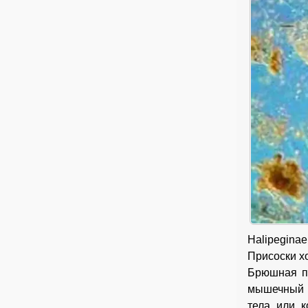
Halipegina
Присоски х
Брюшная пр
мышечный ф
тела или 