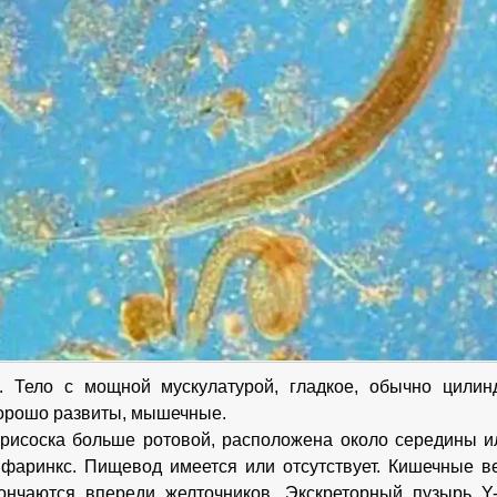
e. Тело с мощной мускулатурой, гладкое, обычно цилин
орошо развиты, мышечные.
исоска больше ротовой, расположена около середины ил
аринкс. Пищевод имеется или отсутствует. Кишечные ве
кончаются впереди желточников. Экскреторный пузырь 