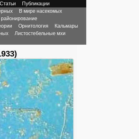
Статьи
Публикации
ерных
В мире насекомых
 районирование
еории
Орнитология
Кальмары
тных
Листостебельные мхи
1933)