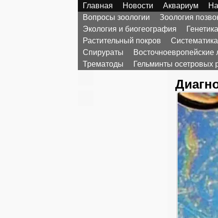
Главная
Новости
Аквариум
На
Вопросы зоологии
Зоология позв
Экология и биогеография
Генетик
Растительный покров
Систематика
Спирураты
Восточноевропейские 
Трематоды
Гельминты осетровых 
Диагно