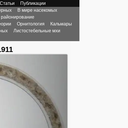
Статьи
Публикации
ерных
В мире насекомых
 районирование
еории
Орнитология
Кальмары
тных
Листостебельные мхи
1911