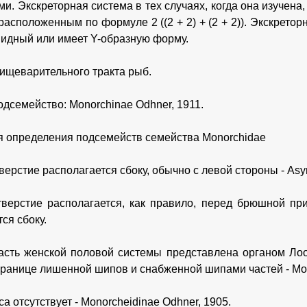
. Экскреторная система в тех случаях, когда она изучена,
расположенным по формуле 2 ((2 + 2) + (2 + 2)). Экскретор
идный или имеет Y-образную форму.
ищеварительного тракта рыб.
одсемейство: Monorchinae Odhner, 1911.
я определения подсемейств семейства Monorchidae
ерстие располагается сбоку, обычно с левой стороны - Asym
верстие располагается, как правило, перед брюшной при
ся сбоку.
асть женской половой системы представлена органом Лоос
границе лишенной шипов и снабженной шипами частей - Mon
а отсутствует - Monorcheidinae Odhner, 1905.