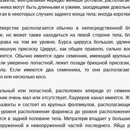
азвиты, вентральная нередко меньше ротовой, располагае
чника могут быть длинными и узкими, заходящими довольн
гая в некоторых случаях заднего конца тела; иногда корот
тверстие располагается обычно в непосредственной бл
е, но может также находиться на левой стороне тела, б
права на том же уровне. Бурса цирруса большая, удлин
рюшную присоску. Циррус, как общее правило, сильно в
еется. Обычно имеется один семенник, имеющий крупные
ли умеренно лопастной, лежит позади брюшной присоски,
ела. Если имеются два семенника, то они располагаю
о или несколько косо.
альный или лопастной, расположен впереди от семенн
ик очень мал или отсутствует. Лауреров канал имеется. Ж
азвиты и состоят из крупных фолликулов, располагающи
 уровня расположения фаринкса до уровня расположения
тся в задней половине тела. Метратерм впадает у больши
оруженной и невооруженной частей последнего. Яйца р