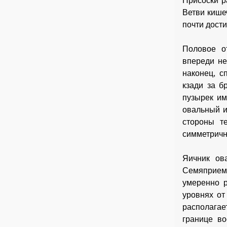
Присоски р
Ветви кише
почти дости
Половое о
впереди не
наконец, с
кзади за б
пузырек им
овальный и
стороны т
симметричн
Яичник ов
Семяприемн
умеренно р
уровнях от
располагае
границе во