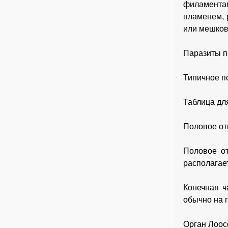
филаментами
пламенем, 
или мешков
Паразиты п
Типичное п
Таблица дл
Половое отв
Половое от
располагает
Конечная ч
обычно на 
Орган Лоосс