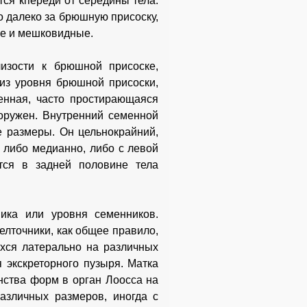
тся кпереди от середины тела.
о далеко за брюшную присоску,
кие и мешковидные.
изости к брюшной присоске,
лиз уровня брюшной присоски,
енная, часто простирающаяся
ооружен. Внутренний семенной
 размеры. Он цельнокрайний,
 либо медианно, либо с левой
тся в задней половине тела
ика или уровня семенников.
елточники, как общее правило,
хся латерально на различных
 экскреторного пузыря. Матка
нства форм в орган Лоосса на
азличных размеров, иногда с