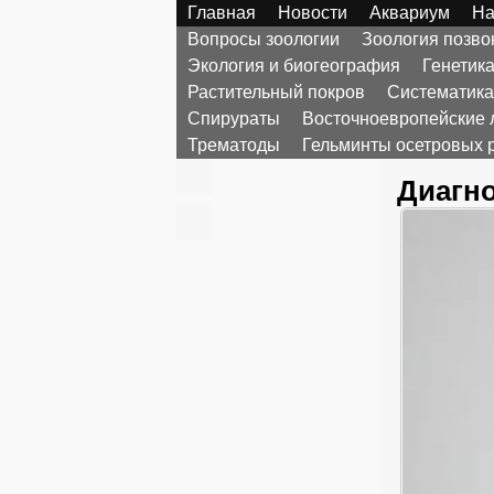
Главная
Новости
Аквариум
На
Вопросы зоологии
Зоология позв
Экология и биогеография
Генетик
Растительный покров
Систематика
Спирураты
Восточноевропейские 
Трематоды
Гельминты осетровых 
Диагно