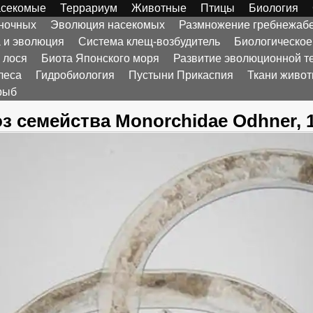
секомые
Террариум
Животные
Птицы
Биология
оночных
Эволюция насекомых
Размножение гребнежаб
а и эволюция
Система клещ-возбудитель
Биологическое
 лося
Биота Японского моря
Развитие эволюционной т
леса
Гидробиология
Пустыни Прикаспия
Ткани живо
рыб
з семейства Monorchidae Odhner, 