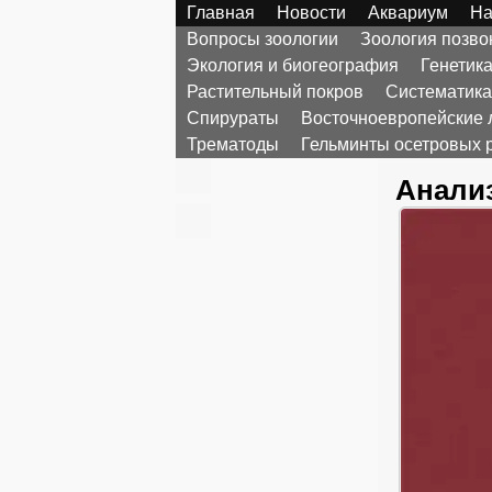
Главная
Новости
Аквариум
На
Вопросы зоологии
Зоология позв
Экология и биогеография
Генетик
Растительный покров
Систематика
Спирураты
Восточноевропейские 
Трематоды
Гельминты осетровых 
Анализ