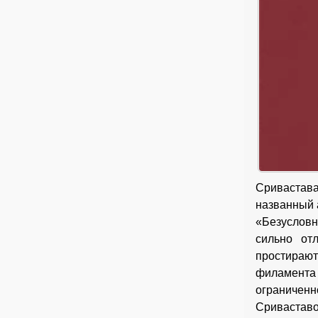
Сривастава
названный 
«Безусловн
сильно от
простирают
филамента 
ограничен
Сриваставо