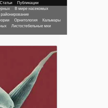
Статьи
Публикации
ерных
В мире насекомых
 районирование
еории
Орнитология
Кальмары
тных
Листостебельные мхи