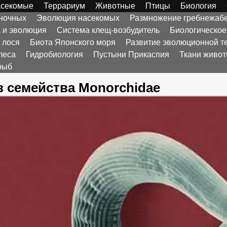
секомые
Террариум
Животные
Птицы
Биология
оночных
Эволюция насекомых
Размножение гребнежаб
а и эволюция
Система клещ-возбудитель
Биологическое
 лося
Биота Японского моря
Развитие эволюционной т
леса
Гидробиология
Пустыни Прикаспия
Ткани живо
рыб
 семейства Monorchidae