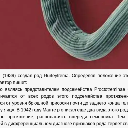
 (1939) создал род Hurleytrema. Определяя положение эт
автор пишет:
о являясь представителем подсемейства Рroctotreminae O
личается от всех родов этого подсемейства протяженн
ся от уровня брюшной присоски почти до заднего конца тел
у яиц». В 1942 году Манте р описал еще два вида этого род
ное протяжение, располагаясь впереди семенника. Тем
й в дифференциальном диагнозе признаков рода теряет св