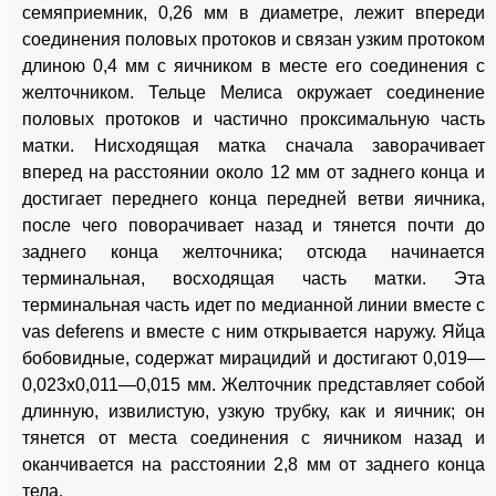
семяприемник, 0,26 мм в диаметре, лежит впереди
соединения половых протоков и связан узким протоком
длиною 0,4 мм с яичником в месте его соединения с
желточником. Тельце Мелиса окружает соединение
половых протоков и частично проксимальную часть
матки. Нисходящая матка сначала заворачивает
вперед на расстоянии около 12 мм от заднего конца и
достигает переднего конца передней ветви яичника,
после чего поворачивает назад и тянется почти до
заднего конца желточника; отсюда начинается
терминальная, восходящая часть матки. Эта
терминальная часть идет по медианной линии вместе с
vas deferens и вместе с ним открывается наружу. Яйца
бобовидные, содержат мирацидий и достигают 0,019—
0,023x0,011—0,015 мм. Желточник представляет собой
длинную, извилистую, узкую трубку, как и яичник; он
тянется от места соединения с яичником назад и
оканчивается на расстоянии 2,8 мм от заднего конца
тела.