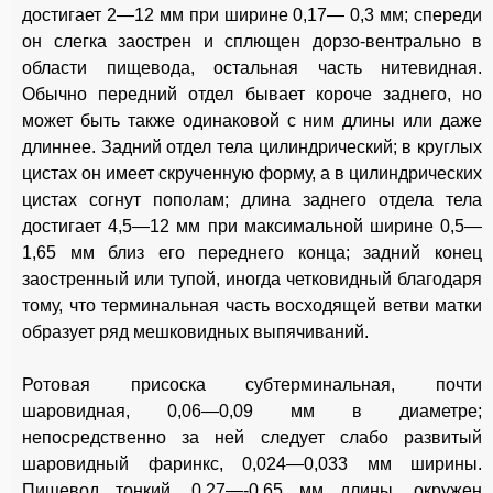
достигает 2—12 мм при ширине 0,17— 0,3 мм; спереди
он слегка заострен и сплющен дорзо-вентрально в
области пищевода, остальная часть нитевидная.
Обычно передний отдел бывает короче заднего, но
может быть также одинаковой с ним длины или даже
длиннее. Задний отдел тела цилиндрический; в круглых
цистах он имеет скрученную форму, а в цилиндрических
цистах согнут пополам; длина заднего отдела тела
достигает 4,5—12 мм при максимальной ширине 0,5—
1,65 мм близ его переднего конца; задний конец
заостренный или тупой, иногда четковидный благодаря
тому, что терминальная часть восходящей ветви матки
образует ряд мешковидных выпячиваний.
Ротовая присоска субтерминальная, почти
шаровидная, 0,06—0,09 мм в диаметре;
непосредственно за ней следует слабо развитый
шаровидный фаринкс, 0,024—0,033 мм ширины.
Пищевод тонкий, 0,27—-0,65 мм длины, окружен